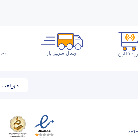
ارسال سریع بار
ید آنلاین
تضم
دریافت ا
031