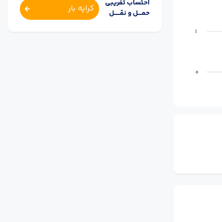
احتساب تقریبی
کرایه بار
حمــــل و نقــــــل
1
0