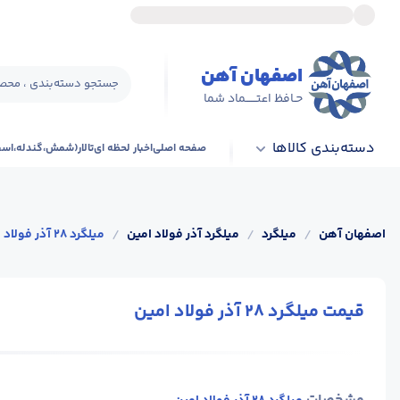
اصفهان آهن
جستجو دسته‌بندی ، محصو
حـافظ اعتــــــماد شما
دسته‌بندی کالاها
صفحه اصلی
اخبار لحظه ای
تالار(شمش،گندله،اس
اصفهان آهن
/
میلگرد
/
میلگرد آذر فولاد امین
/
میلگرد 28 آذر فولاد امین
قیمت میلگرد 28 آذر فولاد امین