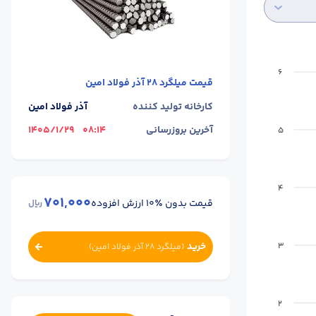
6
قیمت
میلگرد 28 آذر فولاد امین
کارخانه تولید کننده
آذر فولاد امین
آخرین بروزرسانی
08:14
1405/1/29
5
4
701,000
قیمت بدون ٪۱۰ ارزش افزوده
ریال
خرید
3
(
میلگرد 28 آذر فولاد امین
)
2