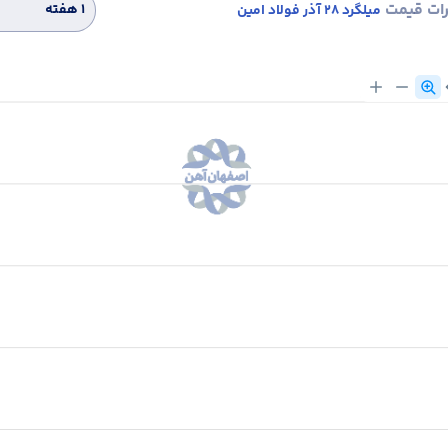
رات قیمت
۱ هفته
میلگرد 28 آذر فولاد امین