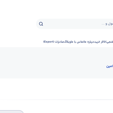
ل و ...
فنجی)
تالار خرید
درباره ما
تماس با ما
وبلاگ
صادرات (Export)