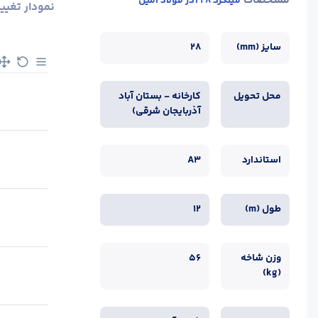
مشخصات
میلگرد 28 آذر فولاد امین
نمودار تغیی
سایز (mm)
28
محل تحویل
کارخانه - بستان آباد
آذربایجان شرقی)
استاندارد
A3
طول (m)
12
وزن شاخه
56
(kg)