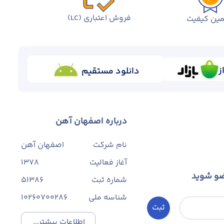
فروش اعتباری (LC)
ین کیفیت
ز
دانلود مستقیم
درباره اصفهان آهن
نام شرکت
اصفهان آهن
آغاز فعالیت
1378
ضو شوید
شماره ثبت
۵۱۳۸۶
شناسه ملی
10260700286
ثبت
اطلاعات بیشتر...