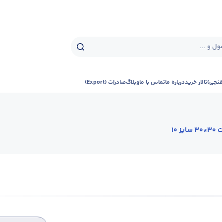
ل و ...
فنجی)
تالار خرید
درباره ما
تماس با ما
وبلاگ
صادرات (Export)
یز 10