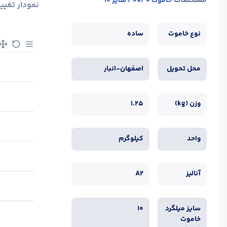
مشخصات
خاموت 30*30 سایز 10
نمودار تغیی
نوع خاموت
ساده
محل تحویل
اصفهان-انبار
وزن (kg)
1.25
واحد
کیلوگرم
آنالیز
A2
سایز میلگرد
10
خاموت