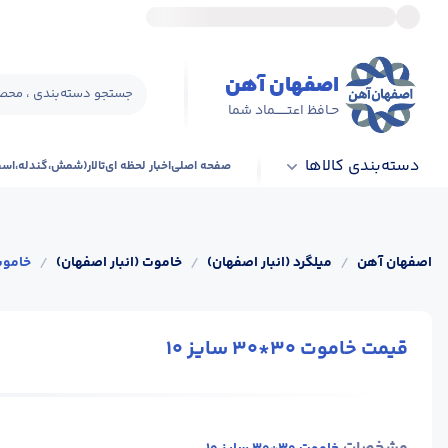
اصفهان آهن
جستجو دسته‌بندی ، محصو
حـافظ اعتــــــماد شما
دسته‌بندی کالاها
صفحه اصلی
اخبار لحظه ای
تالار(شمش،گندله،اس
اصفهان آهن
/
میلگرد (انبار اصفهان)
/
خاموت (انبار اصفهان)
/
خاموت 30*30 سا
قیمت خاموت 30*30 سایز 10