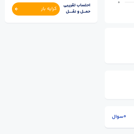
0
احتساب تقریبی
کرایه بار
حمــــل و نقــــــل
0سوال