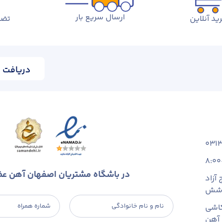
ارسال سریع بار
ید آنلاین
تضم
دریافت ا
031
8:00
در باشگاه مشتریان اصفهان آهن ع
آزاد
 شش
نام و نام خانوادگی
شماره همراه
اشی