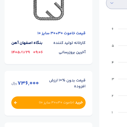
6
قیمت
خاموت 30*30 سایز 10
کارخانه تولید کننده
بنگاه اصفهان آهن
5
آخرین بروزرسانی
09:06
1405/1/29
4
3
قیمت بدون ٪۱۰ ارزش
736,000
ریال
افزوده
2
خرید
(
خاموت 30*30 سایز 10
)
1