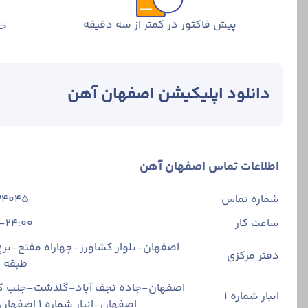
پیش فاکتور در کمتر از سه دقیقه
خر
دانلود اپلیکیشن اصفهان آهن
اطلاعات تماس اصفهان آهن
شماره تماس
34045
ساعت کار
-24:00
اصفهان-بلوار کشاورز-چهاراه مفتح-برج 
دفتر مرکزی
طبقه
اصفهان-جاده نجف آباد-گلدشت-جنب ک
انبار شماره 1
اصفهان-انبار شماره ۱ اصفهان آهن