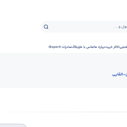
ل و ...
فنجی)
تالار خرید
درباره ما
تماس با ما
وبلاگ
صادرات (Export)