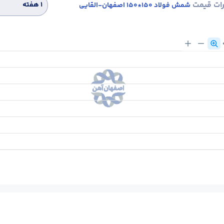
رات قیمت
۱ هفته
شمش فولاد 150*150 اصفهان-القایی