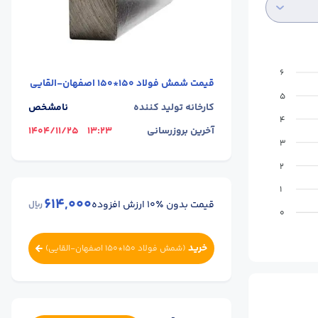
6
قیمت
شمش فولاد 150*150 اصفهان-القایی
5
کارخانه تولید کننده
نامشخص
4
آخرین بروزرسانی
13:23
1404/11/25
3
2
1
614,000
قیمت بدون ٪۱۰ ارزش افزوده
ریال
0
خرید
(
شمش فولاد 150*150 اصفهان-القایی
)