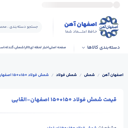
اصفهان آهن
جستجو دسته‌بندی ، محصو
حـافظ اعتــــــماد شما
دسته‌بندی کالاها
صفحه اصلی
اخبار لحظه ای
تالار(شمش،گندله،اس
اصفهان آهن
/
شمش
/
شمش فولاد
/
شمش فولاد 150*150 اصفهان-القایی
قیمت شمش فولاد 150*150 اصفهان-القایی