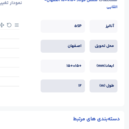
مشخصات
شمش فولاد 150*150 اصفهان-
نمودار تغیی
القایی
آنالیز
5SP
محل تحویل
اصـفهان
ابعاد(mm)
150*150
طول (m)
12
دسته‌بندی های مرتبط