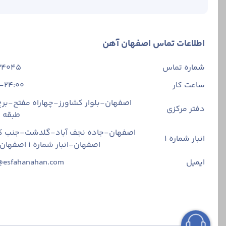
اطلاعات تماس اصفهان آهن
شماره تماس
34045
ساعت کار
-24:00
اصفهان-بلوار کشاورز-چهاراه مفتح-برج 
دفتر مرکزی
طبقه
اصفهان-جاده نجف آباد-گلدشت-جنب ک
انبار شماره 1
اصفهان-انبار شماره ۱ اصفهان آهن
ایمیل
@esfahanahan.com