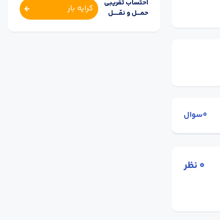
احتساب تقریبی
کرایه بار
حمــــل و نقــــــل
0سوال
0
نظر