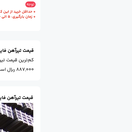
سایز :
24
محل تح
توجه
* حداقل خرید از این کارخانه یک ظ
* زمان بارگیری: 5 الی 10 روز کاری
قیمت تیرآهن فایکو 
کم‌ترین قیمت تیرآ
887,000 ریال است.
قیمت تیرآهن فای