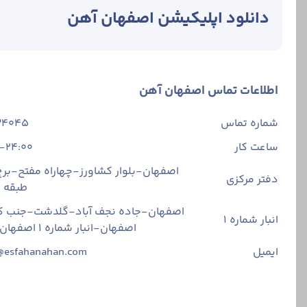
دانلود اپلیکیشن اصفهان آهن
و IPE و در سایزهای 14 تا 24 تولید می شوند.
این محصول مطابق 
اطلاعات تماس اصفهان آهن
خرید محصول، با 
قیمت تیرآهن فایک
شماره تماس
34045
قیمت تیرآهن فای
ساعت کار
-24:00
است. معمولا سای
اصفهان-بلوار کشاورز-چهاراه مفتح-برج 
دفتر مرکزی
نظر را چک کنید.
طبقه
بر این اساس، شما
اصفهان-جاده نجف آباد-گلدشت-جنب ک
انبار شماره 1
اساس قیمت های اع
اصفهان-انبار شماره ۱ اصفهان آهن
قیمت تیرآهن 14 فایکو سنگین
ایمیل
@esfahanahan.com
تیرآهن 