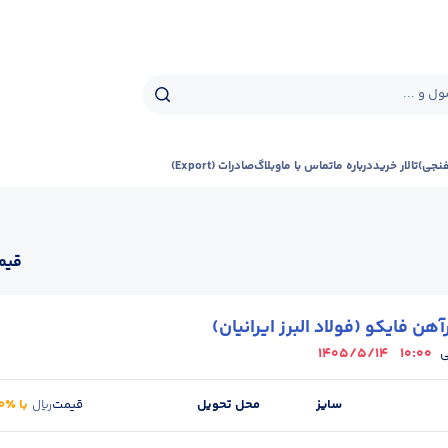
ل و ...
فنجی)
تالار خرید
درباره ما
تماس با ما
وبلاگ
صادرات (Export)
قیمت
هن فایکو (فولاد البرز ایرانیان)
1405/5/14
10:00
ی
سایز
محل تحویل
قیمت
با ٪۱۰ ارزش افزوده
ریال