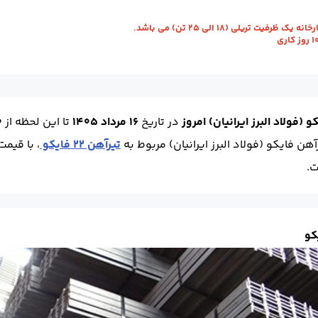
ویل :
رشت - کارخانه
طول شاخه (m) :
12
وزن شاخه (kg) :
355
واحد :
کیلو
رفیت تریلی (18 الی 25 تن) می باشد.
(فولاد البرز ایرانیان) امروز
در تاریخ
16 مرداد 1405
تا این لحظه
از
0
هن فایکو (فولاد البرز ایرانیان) مربوط به
تیرآهن 22 فایکو
، با قیمت 665,000 ریال و بیشترین مرب
کو