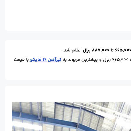
گرم
665,00
تا
887,000 ریال
اعلام شد.
وط به
تیرآهن 16 فایکو
با قیمت