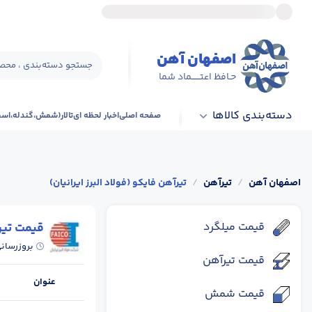
اصفهان آهن
جستجو دسته‌بندی ، محصو
حـافظ اعتــــــماد شما
دسته‌بندی کالاها
صفحه اصلی
اخبار لحظه ای
تالار(شمش،گندله،اس
اصفهان آهن
/
تیرآهن
/
تیرآهن فایکو (فولاد البرز ایرانیان)
قیمت میلگرد
قیمت تیرآ
بروزرسان
قیمت تیرآهن
عنوان
قیمت شمش