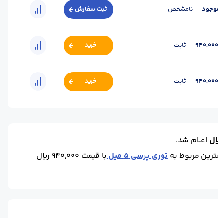
موجود
نامشخص
ثبت سفارش
940,00
ثابت
خرید
940,00
ثابت
خرید
اعلام شد.
توری پرسی 5 میل
با قیمت 940,000 ریال