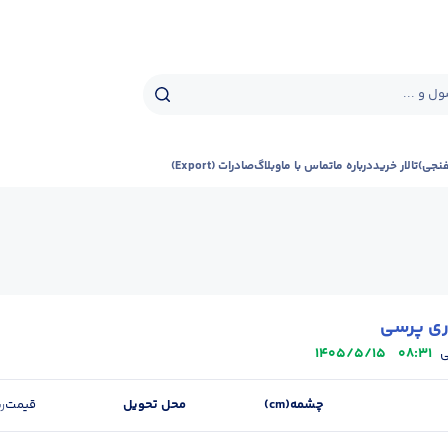
ل و ...
فنجی)
تالار خرید
درباره ما
تماس با ما
وبلاگ
صادرات (Export)
ری پرسی
1405/5/15
08:31
ی
چشمه(cm)
محل تحویل
قیمت
ر