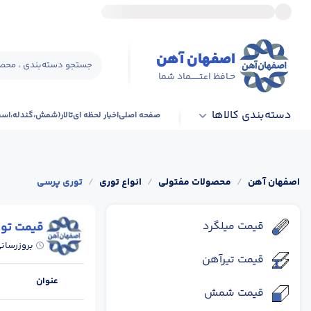
اصفهان آهن
جستجو دسته‌بندی ، محصو
حـافظ اعتــــــماد شما
دسته‌بندی کالاها
صفحه اصلی
اخبار لحظه ای
تالار(شمش،گندله،اس
اصفهان آهن
/
محصولات مفتولی
/
انواع توری
/
توری پرسی
قیمت میلگرد
قیمت تو
بروزرسان
قیمت تیرآهن
عنوان
قیمت شمش