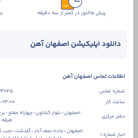
پیش فاکتور در کمتر از سه دقیقه
خر
خرید توری پرسی
این محصول جنس 
است؛ به همین دلی
دانلود اپلیکیشن اصفهان آهن
کاربردی استفاده
صنایع مختلف خری
با مشاوران ما تم
قیمت روز توری پ
قیمت توری پرسی 
اطلاعات تماس اصفهان آهن
بالاتر باشد، قیم
اقتصادی کشور و 
شماره تماس
34045
توری بیشتر باشد،
ساعت کار
-24:00
برای اطلاع از قی
می‌توانید برای ک
اصفهان-بلوار کشاورز-چهاراه مفتح-برج 
دفتر مرکزی
طبقه
اصفهان-جاده نجف آباد-گلدشت-جنب ک
انبار شماره 1