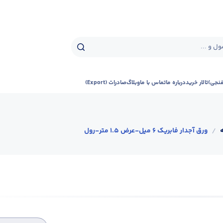
ل و ...
فنجی)
تالار خرید
درباره ما
تماس با ما
وبلاگ
صادرات (Export)
/
ورق آجدار فابریک 6 میل-عرض 1.5 متر-رول