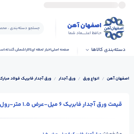
اصفهان آهن
جستجو دسته‌بندی ، محصو
حـافظ اعتــــــماد شما
دسته‌بندی کالاها
صفحه اصلی
اخبار لحظه ای
تالار(شمش،گندله،اس
اصفهان آهن
/
انواع ورق
/
ورق آجدار
/
ورق آجدار فابریک فولاد مبارکه
قیمت ورق آجدار فابریک 6 میل-عرض 1.5 متر-رول