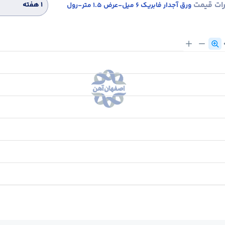
رات قیمت
۱ هفته
ورق آجدار فابریک 6 میل-عرض 1.5 متر-رول