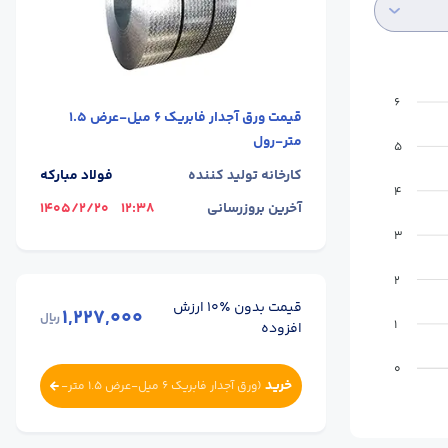
6
قیمت
ورق آجدار فابریک 6 میل-عرض 1.5
متر-رول
5
کارخانه تولید کننده
فولاد مبارکه
4
آخرین بروزرسانی
12:38
1405/2/20
3
2
قیمت بدون ٪۱۰ ارزش
1,227,000
ریال
1
افزوده
0
خرید
(
ورق آجدار فابریک 6 میل-عرض 1.5 متر-
رول
)