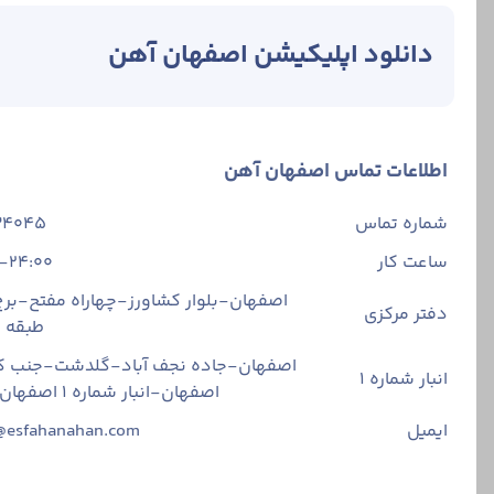
دانلود اپلیکیشن اصفهان آهن
اطلاعات تماس اصفهان آهن
شماره تماس
34045
ساعت کار
-24:00
اصفهان-بلوار کشاورز-چهاراه مفتح-برج 
دفتر مرکزی
طبقه
اصفهان-جاده نجف آباد-گلدشت-جنب ک
انبار شماره 1
اصفهان-انبار شماره ۱ اصفهان آهن
ایمیل
@esfahanahan.com