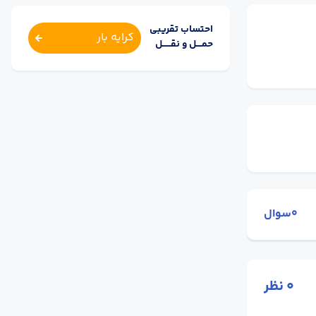
احتساب تقریبی
کرایه بار
حمــــل و نقــــــل
0سوال
0
نظر