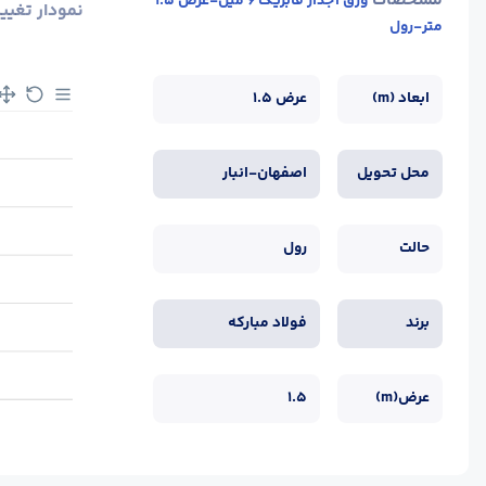
مشخصات
ورق آجدار فابریک 6 میل-عرض 1.5
نمودار تغیی
متر-رول
ابعاد (m)
عرض 1.5
محل تحویل
اصفهان-انبار
حالت
رول
برند
فولاد مبارکه
عرض(m)
1.5