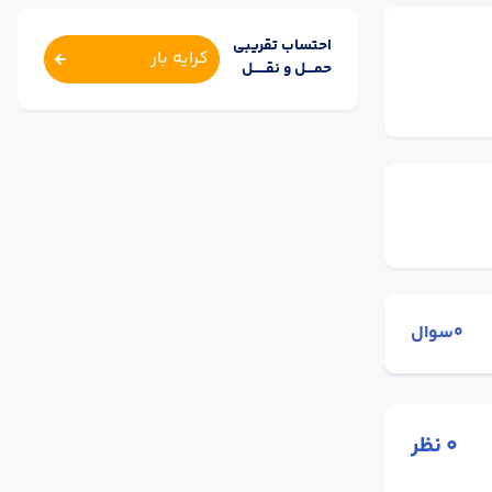
احتساب تقریبی
کرایه بار
حمــــل و نقــــــل
0سوال
0
نظر