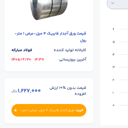
6
قیمت
ورق آجدار فابریک 4 میل-عرض 1 متر-
رول
5
کارخانه تولید کننده
فولاد مبارکه
4
آخرین بروزرسانی
12:38
1405/2/20
3
2
قیمت بدون ٪۱۰ ارزش
1,227,000
ریال
1
افزوده
0
خرید
(
ورق آجدار فابریک 4 میل-عرض 1 متر-
رول
)