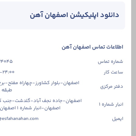
دانلود اپلیکیشن اصفهان آهن
اطلاعات تماس اصفهان آهن
شماره تماس
34045
ساعت کار
-24:00
اصفهان-بلوار کشاورز-چهاراه مفتح-برج 
دفتر مرکزی
طبقه
اصفهان-جاده نجف آباد-گلدشت-جنب ک
انبار شماره 1
اصفهان-انبار شماره ۱ اصفهان آهن
ایمیل
@esfahanahan.com