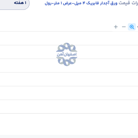
رات قیمت
۱ هفته
ورق آجدار فابریک 4 میل-عرض 1 متر-رول