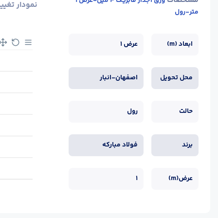
مشخصات
ورق آجدار فابریک 4 میل-عرض 1
نمودار تغیی
متر-رول
ابعاد (m)
عرض 1
محل تحویل
اصفهان-انبار
حالت
رول
برند
فولاد مبارکه
عرض(m)
1