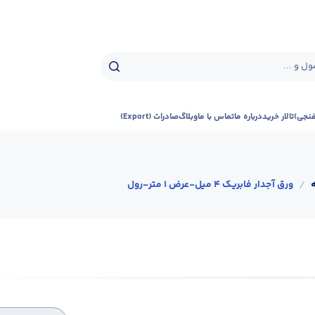
ل و ...
فنجی)
تالار خرید
درباره ما
تماس با ما
وبلاگ
صادرات (Export)
/
ورق آجدار فابریک 4 میل-عرض 1 متر-رول