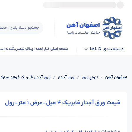
اصفهان آهن
جستجو دسته‌بندی ، محصو
حـافظ اعتــــــماد شما
دسته‌بندی کالاها
صفحه اصلی
اخبار لحظه ای
تالار(شمش،گندله،اس
اصفهان آهن
/
انواع ورق
/
ورق آجدار
/
ورق آجدار فابریک فولاد مبارکه
قیمت ورق آجدار فابریک 4 میل-عرض 1 متر-رول