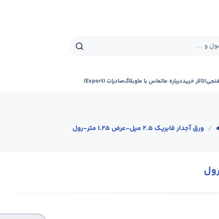
ل و ...
فنجی)
تالار خرید
درباره ما
تماس با ما
وبلاگ
صادرات (Export)
/
ورق آجدار فابریک 2.5 میل-عرض 1.25 متر-رول