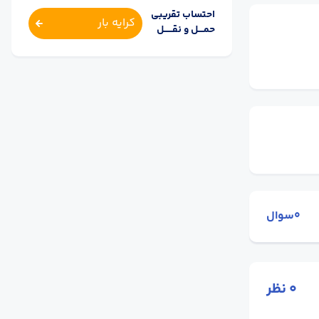
احتساب تقریبی
کرایه بار
حمــــل و نقــــــل
0سوال
0
نظر