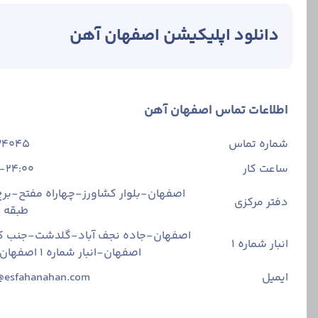
دانلود اپلیکیشن اصفهان آهن
اطلاعات تماس اصفهان آهن
شماره تماس
34045
ساعت کار
-24:00
اصفهان-بلوار کشاورز-چهاراه مفتح-برج 
دفتر مرکزی
طبقه
اصفهان-جاده نجف آباد-گلدشت-جنب ک
انبار شماره 1
اصفهان-انبار شماره ۱ اصفهان آهن
ایمیل
@esfahanahan.com