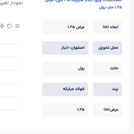
مشخصات
ورق آجدار فابریک 2.5 میل-عرض
نمودار تغیی
1.25 متر-رول
ابعاد (m)
عرض 1.25
محل تحویل
اصفهان-انبار
حالت
رول
برند
فولاد مبارکه
عرض(m)
1.25