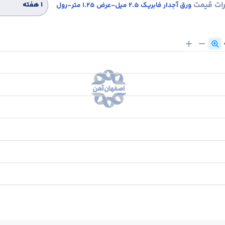
رات قیمت
۱ هفته
ورق آجدار فابریک 2.5 میل-عرض 1.25 متر-رول