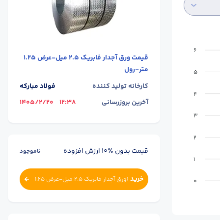
6
قیمت
ورق آجدار فابریک 2.5 میل-عرض 1.25
متر-رول
5
کارخانه تولید کننده
فولاد مبارکه
4
آخرین بروزرسانی
12:38
1405/2/20
3
2
قیمت بدون ٪۱۰ ارزش افزوده
ناموجود
1
خرید
(
ورق آجدار فابریک 2.5 میل-عرض 1.25
0
متر-رول
)