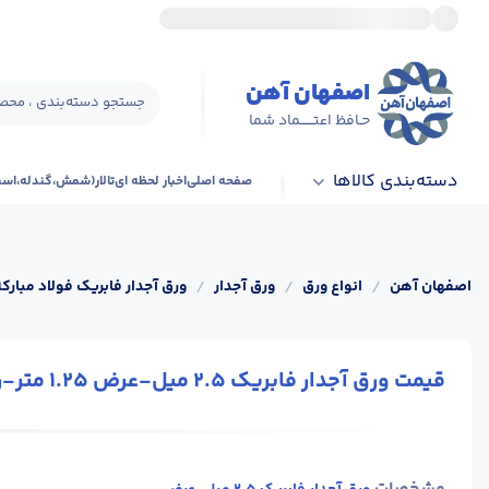
اصفهان آهن
جستجو دسته‌بندی ، محصو
حـافظ اعتــــــماد شما
دسته‌بندی کالاها
صفحه اصلی
اخبار لحظه ای
تالار(شمش،گندله،اس
اصفهان آهن
/
انواع ورق
/
ورق آجدار
/
ورق آجدار فابریک فولاد مبارکه
قیمت ورق آجدار فابریک 2.5 میل-عرض 1.25 متر-رول