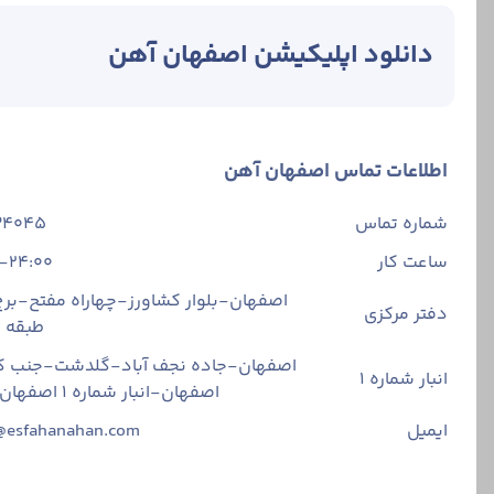
دانلود اپلیکیشن اصفهان آهن
اطلاعات تماس اصفهان آهن
شماره تماس
34045
ساعت کار
-24:00
اصفهان-بلوار کشاورز-چهاراه مفتح-برج 
دفتر مرکزی
طبقه
اصفهان-جاده نجف آباد-گلدشت-جنب ک
انبار شماره 1
اصفهان-انبار شماره ۱ اصفهان آهن
ایمیل
@esfahanahan.com