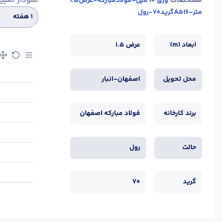
مشخصات
نمودار تغیی
ورق 10 میل-فولادمبارکه-عرض1.5
متر-A516گرید70-رول
۱ هفته
ابعاد (m)
عرض 1.5
محل تحویل
اصفهان-انبار
برند کارخانه
فولاد مبارکه اصفهان
حالت
رول
گرید
70