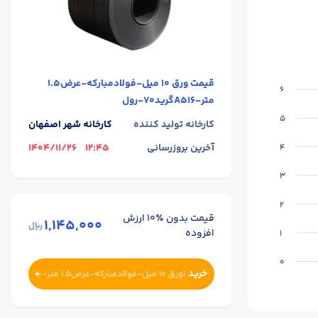
قیمت
ورق 10 میل-فولادمبارکه-عرض1.5
6
متر-A516گرید70-رول
5
کارخانه تولید کننده
کارخانه شهر اصفهان
آخرین بروزرسانی
12:45
1404/11/26
4
3
2
قیمت بدون ٪۱۰ ارزش
1,145,000
ریال
افزوده
1
0
خرید
(
ورق 10 میل-فولادمبارکه-عرض1.5 متر-
A516گرید70-رول
)