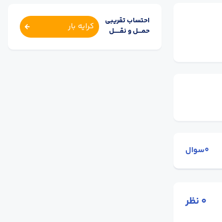
احتساب تقریبی
کرایه بار
حمــــل و نقــــــل
0سوال
0
نظر