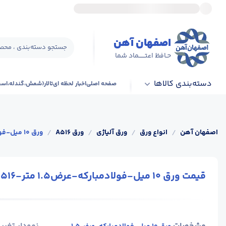
اصفهان آهن
جستجو دسته‌بندی ، محصو
حـافظ اعتــــــماد شما
دسته‌بندی کالاها
صفحه اصلی
اخبار لحظه ای
تالار(شمش،گندله،اس
اصفهان آهن
/
انواع ورق
/
ورق آلیاژی
/
ورق A516
/
ورق 10 میل-فولادمبارکه-عرض1.5 متر-A516گرید70-رول
قیمت ورق 10 میل-فولادمبارکه-عرض1.5 متر-A516گرید70-رول