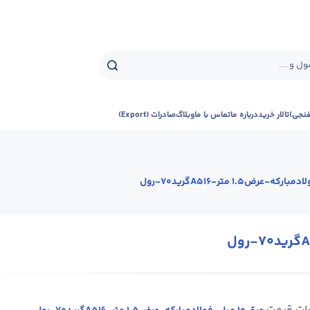
ل و ...
فنجی)
تالار خرید
درباره ما
تماس با ما
وبلاگ
صادرات (Export)