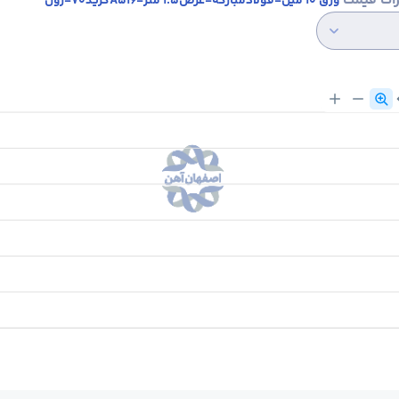
رات قیمت
ورق 10 میل-فولادمبارکه-عرض1.5 متر-A516گرید70-رول