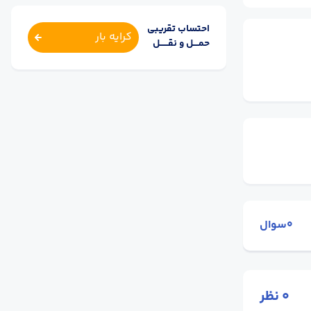
احتساب تقریبی
کرایه بار
حمــــل و نقــــــل
0سوال
0
نظر