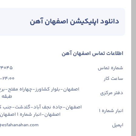
دانلود اپلیکیشن اصفهان آهن
اطلاعات تماس اصفهان آهن
شماره تماس
34045
ساعت کار
-24:00
اصفهان-بلوار کشاورز-چهاراه مفتح-برج 
دفتر مرکزی
طبقه
اصفهان-جاده نجف آباد-گلدشت-جنب ک
انبار شماره 1
اصفهان-انبار شماره ۱ اصفهان آهن
ایمیل
@esfahanahan.com