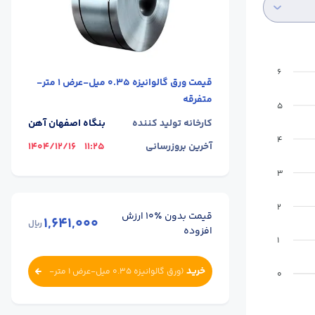
6
قیمت
ورق گالوانیزه 0.35 میل-عرض 1 متر-
متفرقه
5
کارخانه تولید کننده
بنگاه اصفهان آهن
4
آخرین بروزرسانی
11:25
1404/12/16
3
2
قیمت بدون ٪۱۰ ارزش
1,641,000
ریال
افزوده
1
خرید
(
ورق گالوانیزه 0.35 میل-عرض 1 متر-
0
متفرقه
)