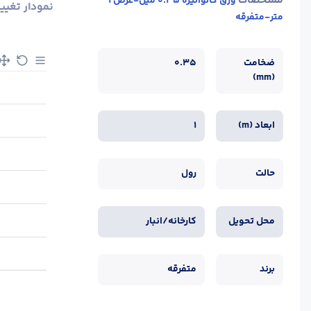
مشخصات
ورق گالوانیزه 0.35 میل-عرض 1
نمودار تغیی
متر-متفرقه
ضخامت
0.35
(mm)
ابعاد (m)
1
حالت
رول
محل تحویل
کارخانه/انبار
برند
متفرقه