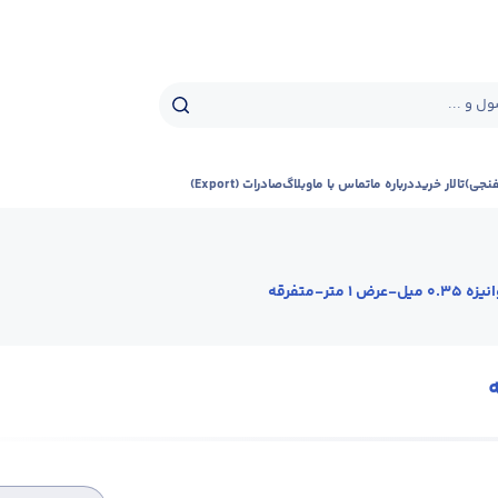
ل و ...
فنجی)
تالار خرید
درباره ما
تماس با ما
وبلاگ
صادرات (Export)
رض 1 متر-متفرقه