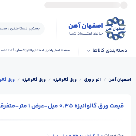
اصفهان آهن
جستجو دسته‌بندی ، محصو
حـافظ اعتــــــماد شما
دسته‌بندی کالاها
صفحه اصلی
اخبار لحظه ای
تالار(شمش،گندله،اس
اصفهان آهن
/
انواع ورق
/
ورق گالوانیزه
/
ورق گالوانیزه
/
ورق گالوانیزه 0.35 میل-ع
قیمت ورق گالوانیزه 0.35 میل-عرض 1 متر-متفرقه