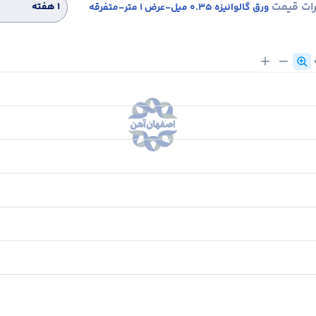
رات قیمت
۱ هفته
ورق گالوانیزه 0.35 میل-عرض 1 متر-متفرقه