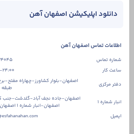
دانلود اپلیکیشن اصفهان آهن
اطلاعات تماس اصفهان آهن
شماره تماس
34045
ساعت کار
-24:00
اصفهان-بلوار کشاورز-چهاراه مفتح-برج 
دفتر مرکزی
طبقه
اصفهان-جاده نجف آباد-گلدشت-جنب ک
انبار شماره 1
اصفهان-انبار شماره ۱ اصفهان آهن
ایمیل
@esfahanahan.com