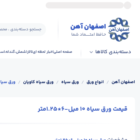
اصفهان آهن
جستجو دسته‌بندی ، محصو
حـافظ اعتــــــماد شما
دسته‌بندی کالاها
صفحه اصلی
اخبار لحظه ای
تالار(شمش،گندله،اس
اصفهان آهن
/
انواع ورق
/
ورق سیاه
/
ورق سیاه کاویان
/
ورق سیاه 10 میل-6*.25
قیمت ورق سیاه 10 میل-6*1.25متر