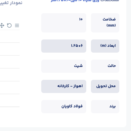
مشخصات
ورق سیاه 10 میل-6*1.25متر
نمودار تغیی
ضخامت
10
(mm)
ابعاد (m)
6*1.25
حالت
شیت
محل تحویل
اهواز - کارخانه
برند
فولاد کاویان