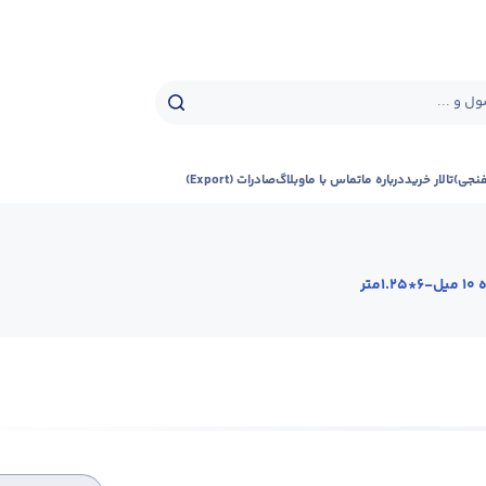
ل و ...
فنجی)
تالار خرید
درباره ما
تماس با ما
وبلاگ
صادرات (Export)
1متر