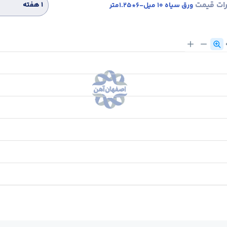
رات قیمت
۱ هفته
ورق سیاه 10 میل-6*1.25متر