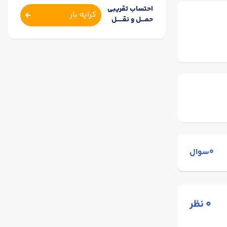
احتساب تقریبی
کرایه بار
حمــــل و نقــــــل
0سوال
0
نظر