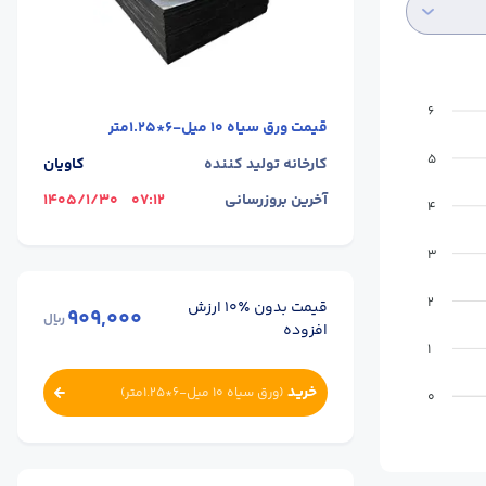
6
قیمت
ورق سیاه 10 میل-6*1.25متر
5
کارخانه تولید کننده
کاویان
آخرین بروزرسانی
07:12
1405/1/30
4
3
2
قیمت بدون ٪۱۰ ارزش
909,000
ریال
افزوده
1
خرید
(
ورق سیاه 10 میل-6*1.25متر
)
0