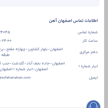
اطلاعات تماس اصفهان آهن
شماره تماس
34045
ساعت کار
-24:00
اصفهان-بلوار کشاورز-چهاراه مفتح-برج 
دفتر مرکزی
طبقه
اصفهان-جاده نجف آباد-گلدشت-جنب ک
انبار شماره 1
اصفهان-انبار شماره ۱ اصفهان آهن
ایمیل
@esfahanahan.com