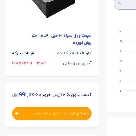
6
قیمت
ورق سیاه 10 میل-6*1.5 متر-
5
برش‌خورده
4
کارخانه تولید کننده
فولاد مبارکه
3
آخرین بروزرسانی
13:03
1405/2/21
2
1
0
991,000
قیمت بدون ٪۱۰ ارزش افزوده
ریال
خرید
(
ورق سیاه 10 میل-6*1.5 متر-
برش‌خورده
)