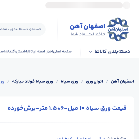
اصفهان آهن
جستجو دسته‌بندی ، محصو
حـافظ اعتــــــماد شما
دسته‌بندی کالاها
صفحه اصلی
اخبار لحظه ای
تالار(شمش،گندله،اس
اصفهان آهن
/
انواع ورق
/
ورق سیاه
/
ورق سیاه فولاد مبارکه
/
ورق سیاه 
قیمت ورق سیاه 10 میل-6*1.5 متر-برش‌خورده