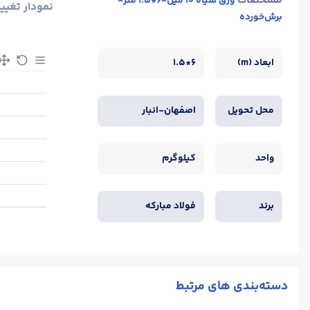
مشخصات
ورق سیاه 10 میل-6*1.5 متر-
نمودار تغیی
برش‌خورده
ابعاد (m)
6*1.5
محل تحویل
اصفهان-انبار
واحد
کیلوگرم
برند
فولاد مبارکه
دسته‌بندی های مرتبط