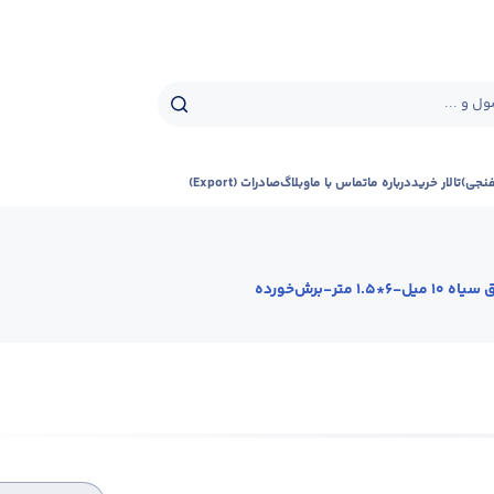
ل و ...
فنجی)
تالار خرید
درباره ما
تماس با ما
وبلاگ
صادرات (Export)
10 میل-6*1.5 متر-برش‌خورده