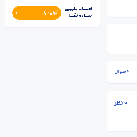
احتساب تقریبی
کرایه بار
حمــــل و نقــــــل
0سوال
0
نظر