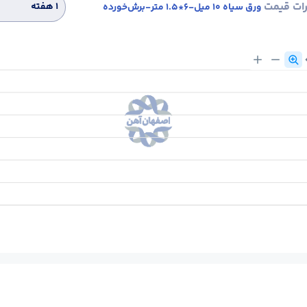
رات قیمت
۱ هفته
ورق سیاه 10 میل-6*1.5 متر-برش‌خورده