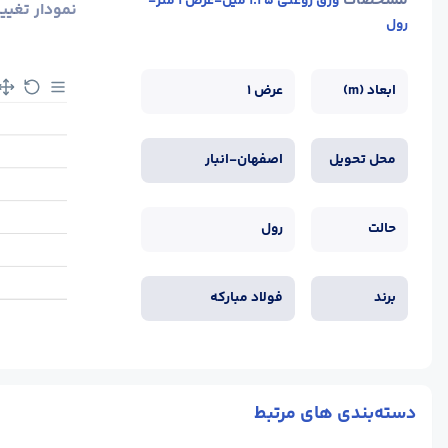
مشخصات
ورق روغنی 1.25 میل-عرض 1 متر-
نمودار تغیی
رول
ابعاد (m)
عرض 1
محل تحویل
اصفهان-انبار
حالت
رول
برند
فولاد مبارکه
دسته‌بندی های مرتبط