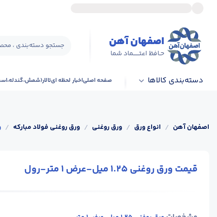
اصفهان آهن
جستجو دسته‌بندی ، محصو
حـافظ اعتــــــماد شما
دسته‌بندی کالاها
صفحه اصلی
اخبار لحظه ای
تالار(شمش،گندله،اس
اصفهان آهن
/
انواع ورق
/
ورق روغنی
/
ورق روغنی فولاد مبارکه
/
و
قیمت ورق روغنی 1.25 میل-عرض 1 متر-رول