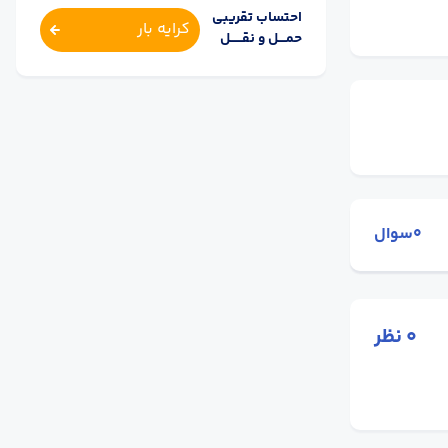
احتساب تقریبی
کرایه بار
حمــــل و نقــــــل
0سوال
0
نظر