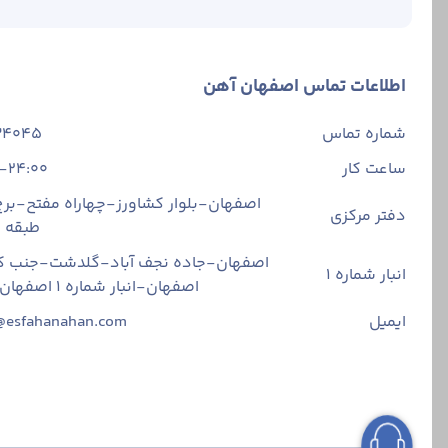
اطلاعات تماس اصفهان آهن
شماره تماس
34045
ساعت کار
-24:00
اصفهان-بلوار کشاورز-چهاراه مفتح-برج 
دفتر مرکزی
طبقه
اصفهان-جاده نجف آباد-گلدشت-جنب ک
انبار شماره 1
اصفهان-انبار شماره ۱ اصفهان آهن
ایمیل
@esfahanahan.com