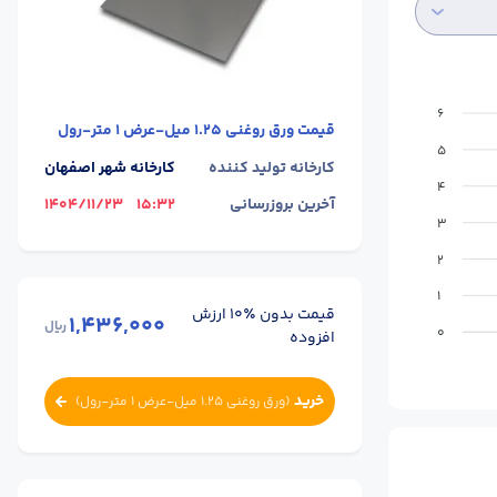
6
قیمت
ورق روغنی 1.25 میل-عرض 1 متر-رول
5
کارخانه تولید کننده
کارخانه شهر اصفهان
4
آخرین بروزرسانی
15:32
1404/11/23
3
2
1
قیمت بدون ٪۱۰ ارزش
1,436,000
ریال
0
افزوده
خرید
(
ورق روغنی 1.25 میل-عرض 1 متر-رول
)