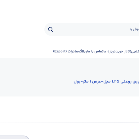
ل و ...
فنجی)
تالار خرید
درباره ما
تماس با ما
وبلاگ
صادرات (Export)
رق روغنی 1.25 میل-عرض 1 متر-رول