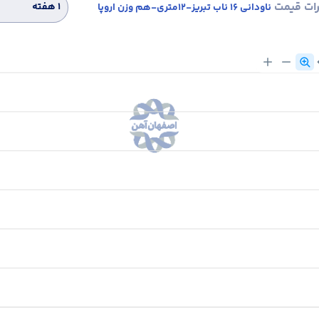
رات قیمت
۱ هفته
ناودانی 16 ناب تبریز-12متری-هم وزن اروپا