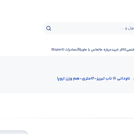
ل و ...
فنجی)
تالار خرید
درباره ما
تماس با ما
وبلاگ
صادرات (Export)
ناودانی 16 ناب تبریز-12متری-هم وزن اروپا