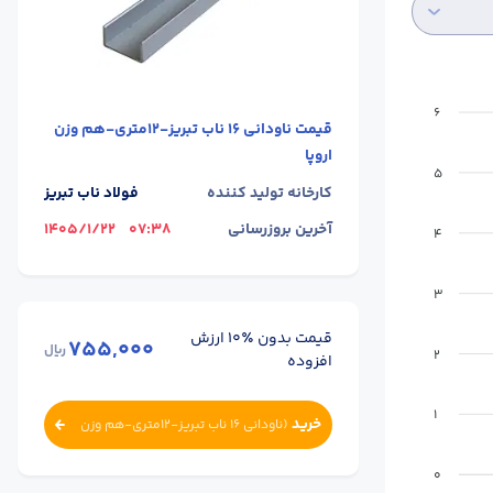
6
قیمت
ناودانی 16 ناب تبریز-12متری-هم وزن
اروپا
5
کارخانه تولید کننده
فولاد ناب تبریز
آخرین بروزرسانی
07:38
1405/1/22
4
3
قیمت بدون ٪۱۰ ارزش
755,000
ریال
2
افزوده
1
خرید
(
ناودانی 16 ناب تبریز-12متری-هم وزن
اروپا
)
0