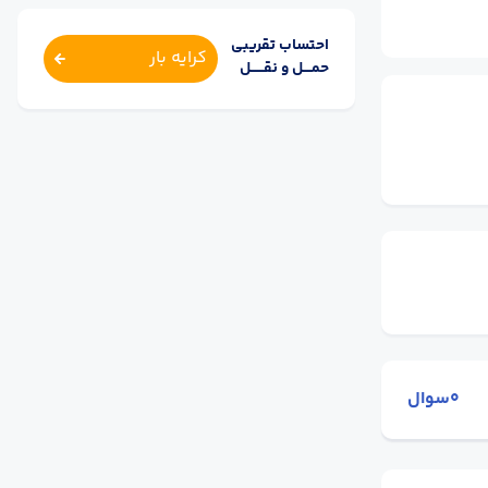
احتساب تقریبی
کرایه بار
حمــــل و نقــــــل
0سوال