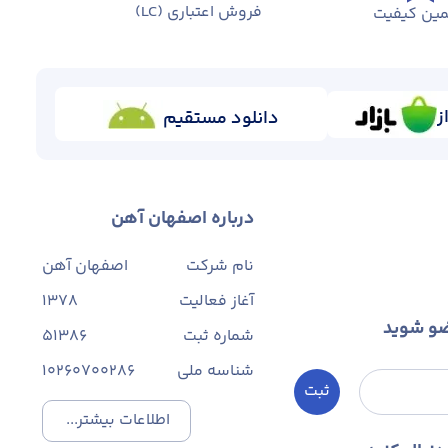
فروش اعتباری (LC)
ین کیفیت
ز
دانلود مستقیم
درباره اصفهان آهن
نام شرکت
اصفهان آهن
آغاز فعالیت
1378
ضو شوید
شماره ثبت
۵۱۳۸۶
شناسه ملی
10260700286
ثبت
اطلاعات بیشتر...