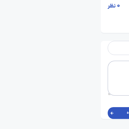
0
نظر
ه