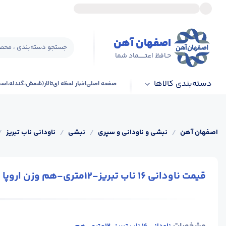
اصفهان آهن
جستجو دسته‌بندی ، محصو
حـافظ اعتــــــماد شما
دسته‌بندی کالاها
صفحه اصلی
اخبار لحظه ای
تالار(شمش،گندله،اس
اصفهان آهن
/
نبشی و ناودانی و سپری
/
نبشی
/
ناودانی ناب تبریز
/
قیمت ناودانی 16 ناب تبریز-12متری-هم وزن اروپا