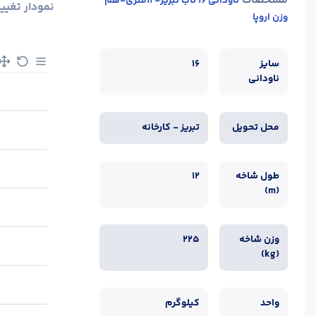
مشخصات
ناودانی 16 ناب تبریز-12متری-هم
نمودار تغیی
وزن اروپا
سایز
16
ناودانی
محل تحویل
تبریز - کارخانه
طول شاخه
12
(m)
وزن شاخه
225
(kg)
واحد
کیلوگرم