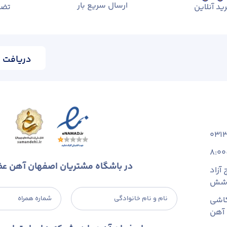
ارسال سریع بار
ید آنلاین
تضم
دریافت ا
031
8:00
در باشگاه مشتریان اصفهان آهن ع
آزاد
 شش
نام و نام خانوادگی
شماره همراه
اشی