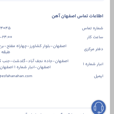
اطلاعات تماس اصفهان آهن
شماره تماس
34045
ساعت کار
-24:00
اصفهان-بلوار کشاورز-چهاراه مفتح-برج 
دفتر مرکزی
طبقه
اصفهان-جاده نجف آباد-گلدشت-جنب ک
انبار شماره 1
اصفهان-انبار شماره ۱ اصفهان آهن
ایمیل
@esfahanahan.com