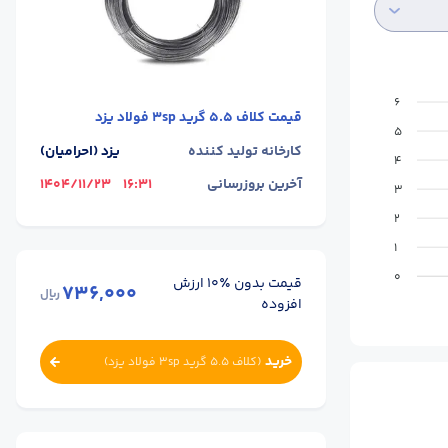
6
قیمت
کلاف 5.5 گرید 3sp فولاد یزد
5
کارخانه تولید کننده
یزد (احرامیان)
4
آخرین بروزرسانی
16:31
1404/11/23
3
2
1
0
قیمت بدون ٪۱۰ ارزش
736,000
ریال
افزوده
خرید
(
کلاف 5.5 گرید 3sp فولاد یزد
)