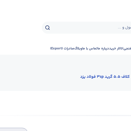
ل و ...
فنجی)
تالار خرید
درباره ما
تماس با ما
وبلاگ
صادرات (Export)
کلاف 5.5 گرید 3sp فولاد یزد