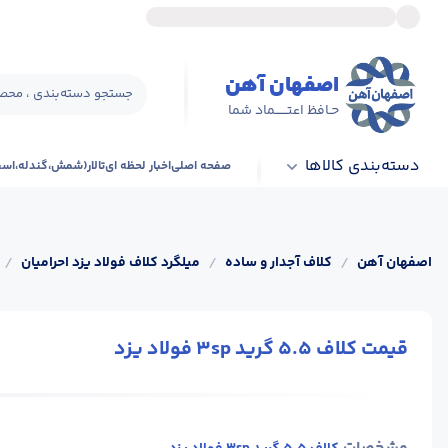
اصفهان آهن
جستجو دسته‌بندی ، محصو
حـافظ اعتــــــماد شما
دسته‌بندی کالاها
صفحه اصلی
اخبار لحظه ای
تالار(شمش،گندله،اس
اصفهان آهن
/
کلاف آجدار و ساده
/
میلگرد کلاف فولاد یزد احرامیان
/
قیمت کلاف 5.5 گرید 3sp فولاد یزد