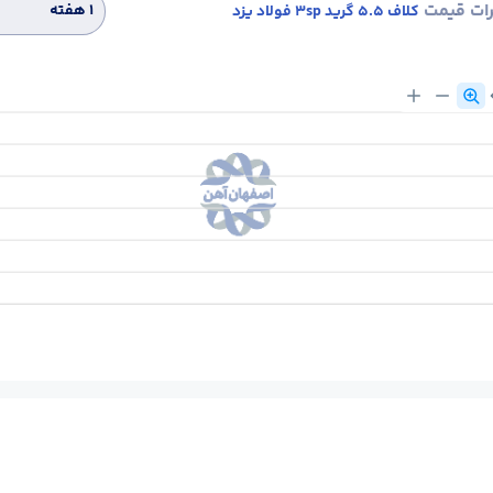
رات قیمت
۱ هفته
کلاف 5.5 گرید 3sp فولاد یزد