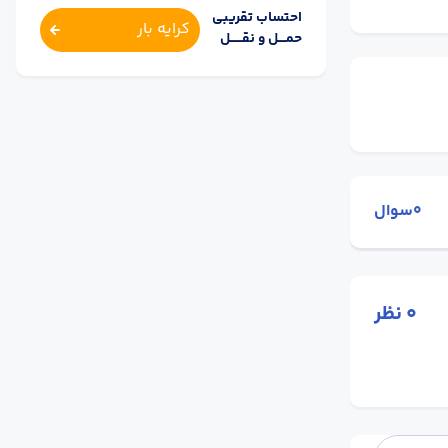
احتساب تقریبی
کرایه بار
حمــــل و نقــــــل
0سوال
0
نظر