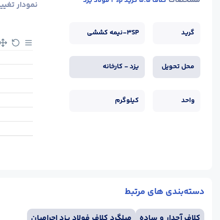
مشخصات
کلاف 5.5 گرید 3sp فولاد یزد
نمودار تغیی
گرید
3SP-نیمه کششی
محل تحویل
یزد - کارخانه
واحد
کیلوگرم
دسته‌بندی های مرتبط
کلاف آجدار و ساده
میلگرد کلاف فولاد یزد احرامیان