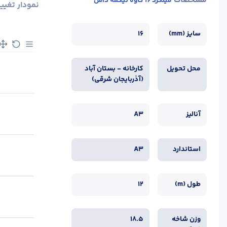
مشخصات
میلگرد 16 کاوه تیکمه داش
نمودار تغیی
سایز (mm)
16
محل تحویل
کارخانه - بستان آباد
(آذربایجان شرقی)
آنالیز
A3
استاندارد
A3
طول (m)
12
وزن شاخه
18.5