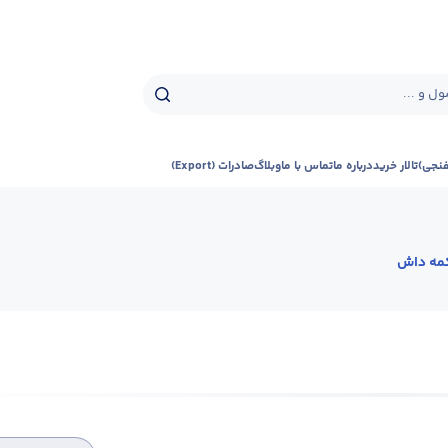
ل و ...
فنجی)
تالار خرید
درباره ما
تماس با ما
وبلاگ
صادرات (Export)