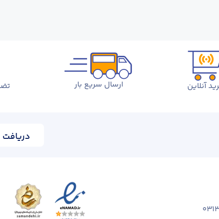
ارسال سریع بار
ید آنلاین
تضم
دریافت ا
031