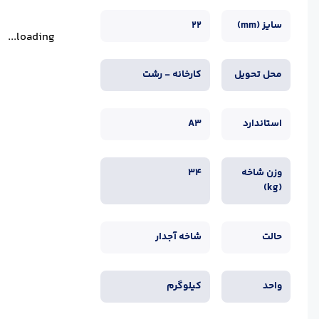
سایز (mm)
22
loading...
محل تحویل
کارخانه - رشت
استاندارد
A3
وزن شاخه
34
(kg)
حالت
شاخه آجدار
واحد
کیلوگرم