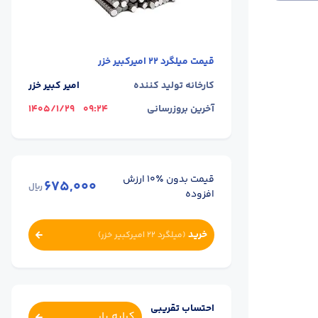
قیمت
میلگرد 22 امیرکبیر خزر
کارخانه تولید کننده
امیر کبیر خزر
آخرین بروزرسانی
09:24
1405/1/29
قیمت بدون ٪۱۰ ارزش
675,000
ریال
افزوده
خرید
(
میلگرد 22 امیرکبیر خزر
)
احتساب تقریبی
کرایه بار