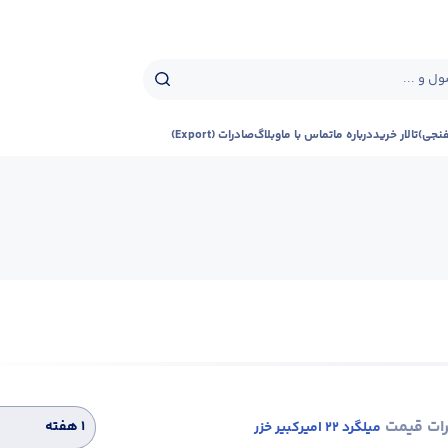
ل و ...
فنجی)
تالار خرید
درباره ما
تماس با ما
وبلاگ
صادرات (Export)
رات قیمت
۱ هفته
میلگرد 22 امیرکبیر خزر