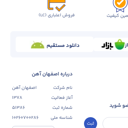
فروش اعتباری (LC)
ین کیفیت
ز
دانلود مستقیم
درباره اصفهان آهن
نام شرکت
اصفهان آهن
آغاز فعالیت
1378
ضو شوید
شماره ثبت
۵۱۳۸۶
شناسه ملی
10260700286
ثبت