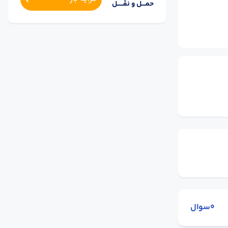
حمــــل و نقــــــل
0سوال