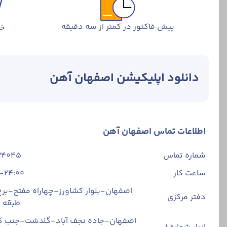
پیش فاکتور در کمتر از سه دقیقه
خر
دانلود اپلیکیشن اصفهان آهن
اطلاعات تماس اصفهان آهن
شماره تماس
34045
ساعت کار
-24:00
اصفهان-بلوار کشاورز-چهاراه مفتح-برج 
دفتر مرکزی
طبقه
اصفهان-جاده نجف آباد-گلدشت-جنب ک