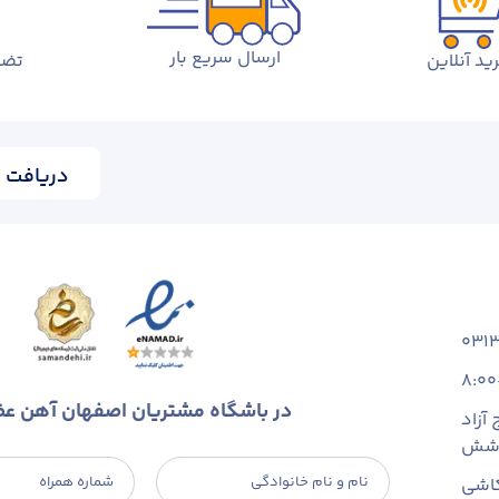
ارسال سریع بار
ید آنلاین
تضم
دریافت ا
031
8:00
در باشگاه مشتریان اصفهان آهن ع
آزاد
 شش
نام و نام خانوادگی
شماره همراه
اشی