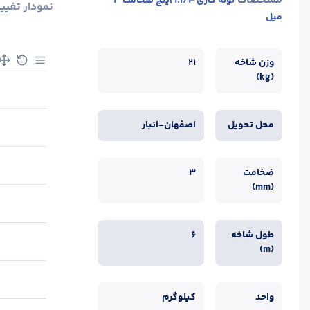
مشخصات
لوله گازی 1.1/4 اینچ ضخامت 3
نمودار تغیی
میل
وزن شاخه
21
(kg)
محل تحویل
اصفهان-انبار
ضخامت
3
(mm)
طول شاخه
6
(m)
واحد
کیلوگرم