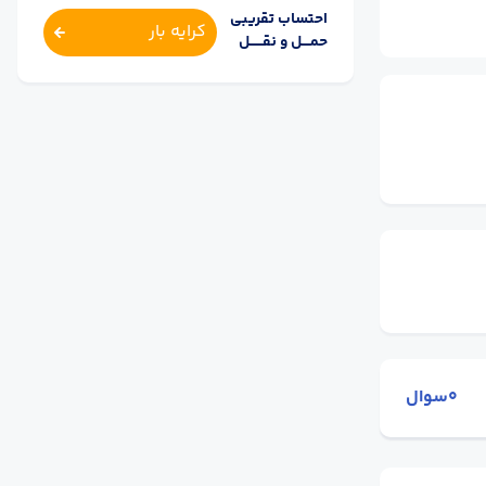
احتساب تقریبی
کرایه بار
حمــــل و نقــــــل
0سوال