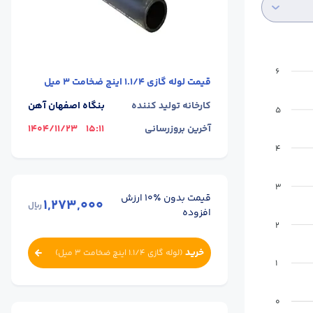
6
قیمت
لوله گازی 1.1/4 اینچ ضخامت 3 میل
کارخانه تولید کننده
بنگاه اصفهان آهن
5
آخرین بروزرسانی
15:11
1404/11/23
4
3
قیمت بدون ٪۱۰ ارزش
1,273,000
ریال
افزوده
2
خرید
(
لوله گازی 1.1/4 اینچ ضخامت 3 میل
)
1
0