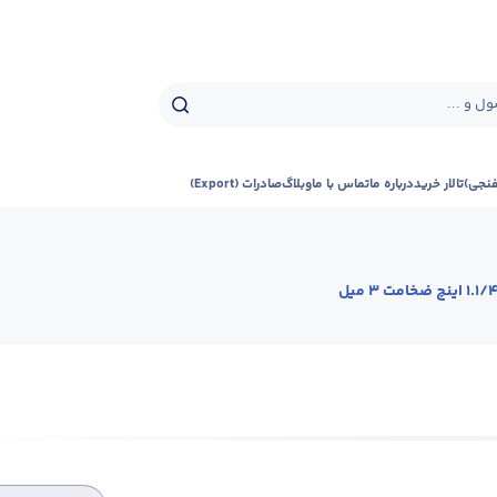
ل و ...
فنجی)
تالار خرید
درباره ما
تماس با ما
وبلاگ
صادرات (Export)