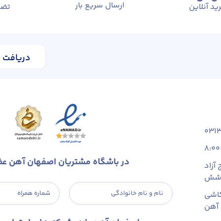
ارسال سریع بار
ید آنلاین
تضم
دریافت ا
031
8:00
در باشگاه مشتریان اصفهان آهن ع
آزاد
 شش
نام و نام خانوادگی
شماره همراه
اشی