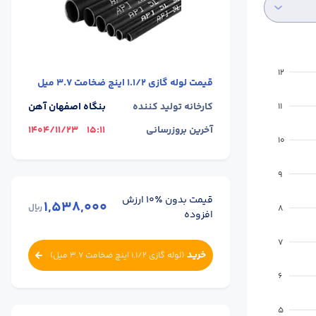
12
قیمت
لوله گازی 1.1/2 اینچ ضخامت 3.7 میل
کارخانه تولید کننده
بنگاه اصفهان آهن
11
آخرین بروزرسانی
15:11
1404/11/23
10
9
قیمت بدون ٪۱۰ ارزش
1,538,000
ریال
8
افزوده
7
خرید
(
لوله گازی 1.1/2 اینچ ضخامت 3.7 میل
)
6
5