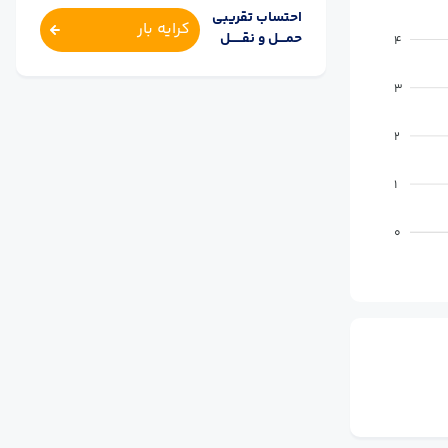
احتساب تقریبی
کرایه بار
حمــــل و نقــــــل
4
3
2
1
0