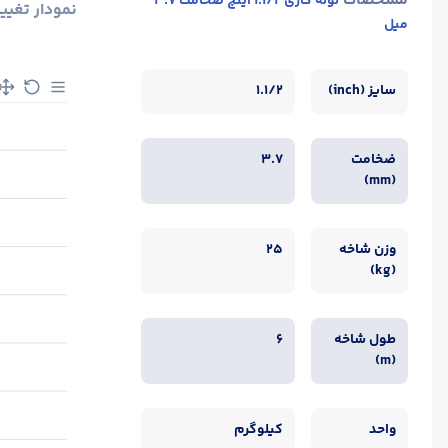
مشخصات
لوله گازی 1.1/2 اینچ ضخامت 3.7
نمودار تغیی
میل
سایز (inch)
1.1/2
ضخامت
3.7
(mm)
وزن شاخه
25
(kg)
طول شاخه
6
(m)
واحد
کیلوگرم