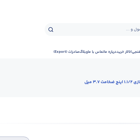
ل و ...
فنجی)
تالار خرید
درباره ما
تماس با ما
وبلاگ
صادرات (Export)
 ضخامت 3.7 میل