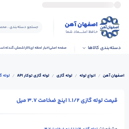
اصفهان آهن
جستجو دسته‌بندی ، محصو
حـافظ اعتــــــماد شما
دسته‌بندی کالاها
صفحه اصلی
اخبار لحظه ای
تالار(شمش،گندله،اس
اصفهان آهن
/
انواع لوله
/
لوله گازی
/
لوله گازی توکار API
/
لوله گازی 1.1/2 اینچ
قیمت لوله گازی 1.1/2 اینچ ضخامت 3.7 میل