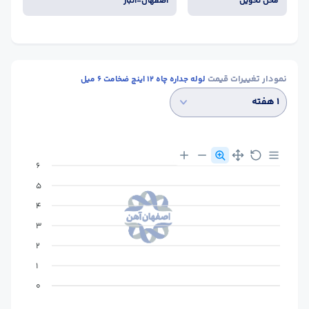
محل تحویل
اصفهان-انبار
نمودار تغییرات قیمت
لوله جداره چاه 12 اینچ ضخامت 6 میل
۱ هفته
6
5
4
3
2
1
0