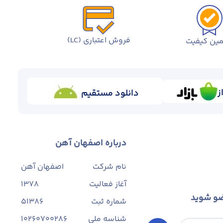
فروش اعتباری (LC)
ین کیفیت
ز
دانلود مستقیم
درباره اصفهان آهن
نام شرکت
اصفهان آهن
آغاز فعالیت
1378
ضو شوید
شماره ثبت
۵۱۳۸۶
شناسه ملی
10260700286