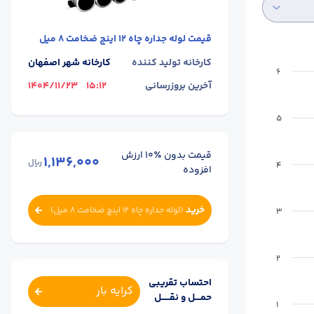
قیمت
لوله جداره چاه 12 اینچ ضخامت 8 میل
کارخانه تولید کننده
کارخانه شهر اصفهان
6
آخرین بروزرسانی
15:12
1404/11/23
5
قیمت بدون ٪۱۰ ارزش
1,136,000
ریال
4
افزوده
خرید
(
لوله جداره چاه 12 اینچ ضخامت 8 میل
)
3
2
احتساب تقریبی
کرایه بار
حمــــل و نقــــــل
1