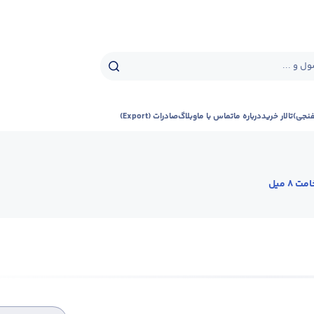
ل و ...
فنجی)
تالار خرید
درباره ما
تماس با ما
وبلاگ
صادرات (Export)