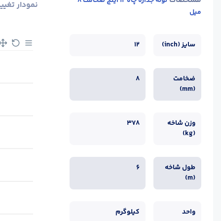
مشخصات
لوله جداره چاه 12 اینچ ضخامت 8
نمودار تغیی
میل
سایز (inch)
12
ضخامت
8
(mm)
وزن شاخه
378
(kg)
طول شاخه
6
(m)
واحد
کیلوگرم