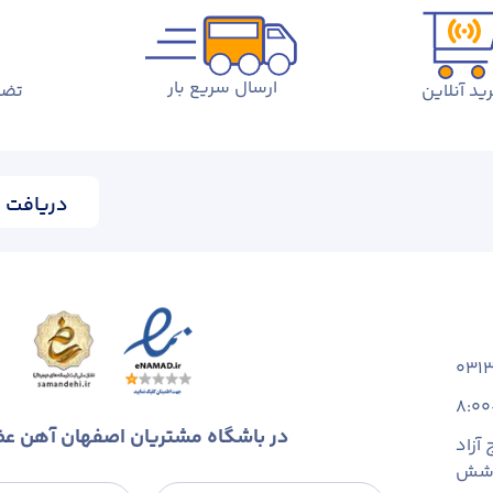
ارسال سریع بار
ید آنلاین
تضم
دریافت ا
031
8:00
در باشگاه مشتریان اصفهان آهن ع
آزاد
 شش