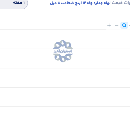
رات قیمت
۱ هفته
لوله جداره چاه 12 اینچ ضخامت 8 میل