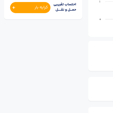
1
احتساب تقریبی
کرایه بار
حمــــل و نقــــــل
0