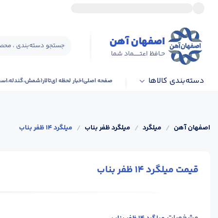
اصفهان آهن
جستجو دسته‌بندی ، محصو
حـافظ اعتــــــماد شما
دسته‌بندی کالاها
صفحه اصلی
اخبار لحظه ای
تالار(شمش،گندله،اس
اصفهان آهن
/
میلگرد
/
میلگرد ظفر بناب
/
میلگرد 14 ظفر بناب
قیمت میلگرد 14 ظفر بناب