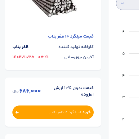
6
قیمت
میلگرد 14 ظفر بناب
کارخانه تولید کننده
ظفر بناب
5
آخرین بروزرسانی
07:41
1404/11/25
4
قیمت بدون ٪۱۰ ارزش
686,000
ریال
افزوده
3
خرید
(
میلگرد 14 ظفر بناب
)
2