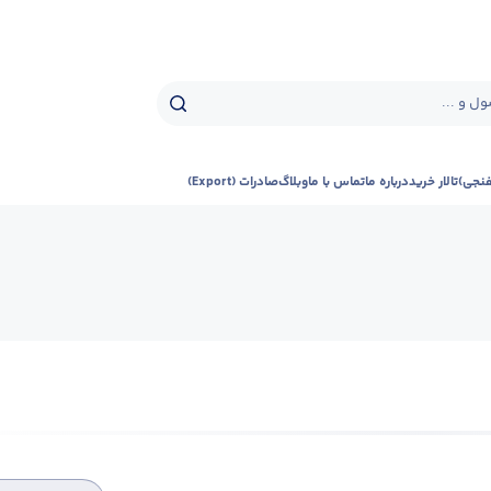
ل و ...
فنجی)
تالار خرید
درباره ما
تماس با ما
وبلاگ
صادرات (Export)