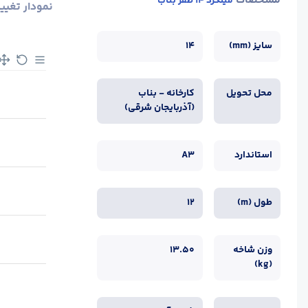
مشخصات
میلگرد 14 ظفر بناب
نمودار تغیی
سایز (mm)
14
محل تحویل
کارخانه - بناب
(آذربایجان شرقی)
استاندارد
A3
طول (m)
12
وزن شاخه
13.50
(kg)