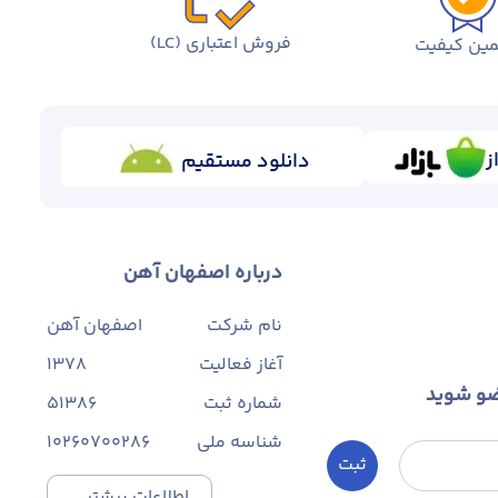
فروش اعتباری (LC)
ین کیفیت
ز
دانلود مستقیم
درباره اصفهان آهن
نام شرکت
اصفهان آهن
آغاز فعالیت
1378
ضو شوید
شماره ثبت
۵۱۳۸۶
شناسه ملی
10260700286
ثبت
اطلاعات بیشتر...