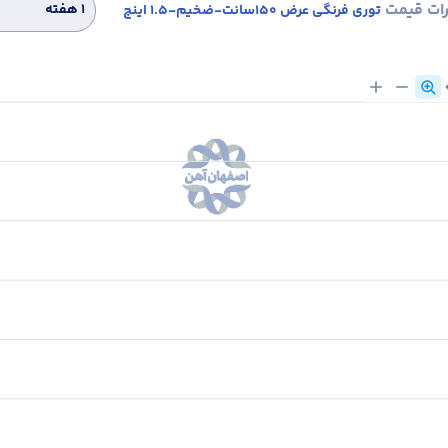
رات قیمت
۱ هفته
توری فرنگی عرض 150سانت-ضخیم-1.5 اینچ