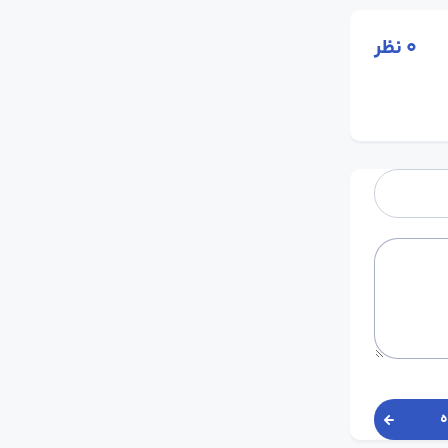
0
نظر
ه