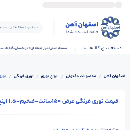
اصفهان آهن
جستجو دسته‌بندی ، محصو
حـافظ اعتــــــماد شما
دسته‌بندی کالاها
صفحه اصلی
اخبار لحظه ای
تالار(شمش،گندله،اس
اصفهان آهن
/
محصولات مفتولی
/
انواع توری
/
توری فرنگی
/
توری فرن
قیمت توری فرنگی عرض 150سانت-ضخیم-1.5 اینچ