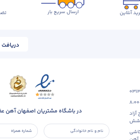
ارسال سریع بار
ید آنلاین
تضم
دریافت ا
031
8:00
در باشگاه مشتریان اصفهان آهن ع
آزاد
 شش
نام و نام خانوادگی
شماره همراه
اشی