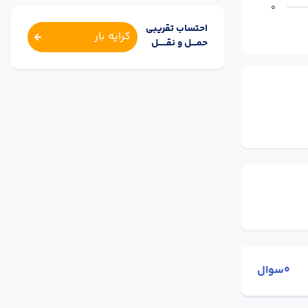
0
احتساب تقریبی
کرایه بار
حمــــل و نقــــــل
0سوال