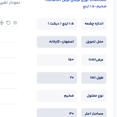
مشخصات
توری فرنگی عرض 150سانت-
نمودار تغیی
ضخیم-1.5 اینچ
اندازه چشمه
1.5 اینچ ( درشت )
محل تحویل
اصفهان-کارخانه
عرض(cm)
150
طول (m)
20
نوع مفتول
ضخیم
مساحت (متر
30