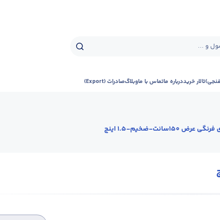
ل و ...
فنجی)
تالار خرید
درباره ما
تماس با ما
وبلاگ
صادرات (Export)
گی عرض 150سانت-ضخیم-1.5 اینچ