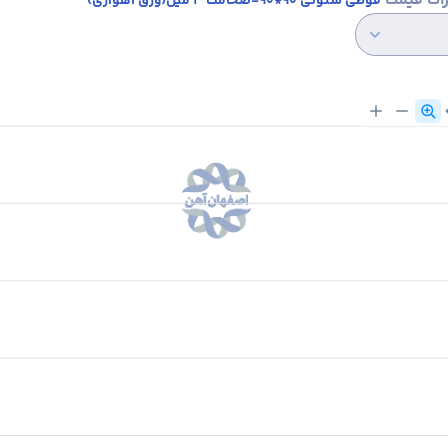
رات قیمت
قوطی ستونی 90*90-ضخامت 3 میل(ورق اهوازی)