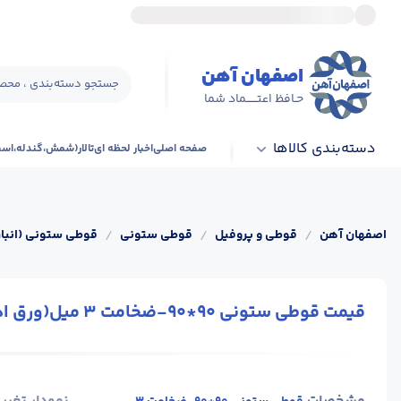
اصفهان آهن
جستجو دسته‌بندی ، محصو
حـافظ اعتــــــماد شما
دسته‌بندی کالاها
صفحه اصلی
اخبار لحظه ای
تالار(شمش،گندله،اس
اصفهان آهن
/
قوطی و پروفیل
/
قوطی ستونی
/
قوطی ستونی (انبار
قیمت قوطی ستونی 90*90-ضخامت 3 میل(ورق اهوازی)