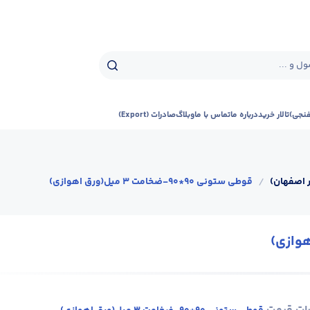
ل و ...
فنجی)
تالار خرید
درباره ما
تماس با ما
وبلاگ
صادرات (Export)
 اصفهان)
/
قوطی ستونی 90*90-ضخامت 3 میل(ورق اهوازی)