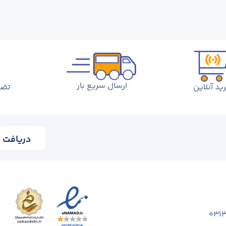
ارسال سریع بار
ید آنلاین
تضم
دریافت ا
031