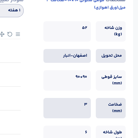
مشخصات
نمودار تغیی
قوطی ستونی 90*90-ضخامت 3
میل(ورق اهوازی)
۱ هفته
وزن شاخه
52
(kg)
محل تحویل
اصفهان-انبار
سایز قوطی
90*90
(mm)
ضخامت
3
(mm)
طول شاخه
6