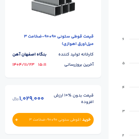
قیمت
قوطی ستونی 90*90-ضخامت 3
6
میل(ورق اهوازی)
کارخانه تولید کننده
بنگاه اصفهان آهن
5
آخرین بروزرسانی
15:11
1404/11/23
4
قیمت بدون ٪۱۰ ارزش
1,029,000
ریال
افزوده
3
خرید
(
قوطی ستونی 90*90-ضخامت 3
میل(ورق اهوازی)
)
2