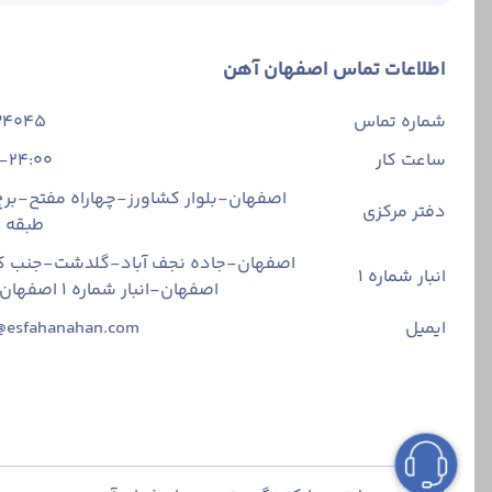
اطلاعات تماس اصفهان آهن
شماره تماس
34045
ساعت کار
-24:00
اصفهان-بلوار کشاورز-چهاراه مفتح-برج 
دفتر مرکزی
طبقه
اصفهان-جاده نجف آباد-گلدشت-جنب ک
انبار شماره 1
اصفهان-انبار شماره ۱ اصفهان آهن
ایمیل
@esfahanahan.com