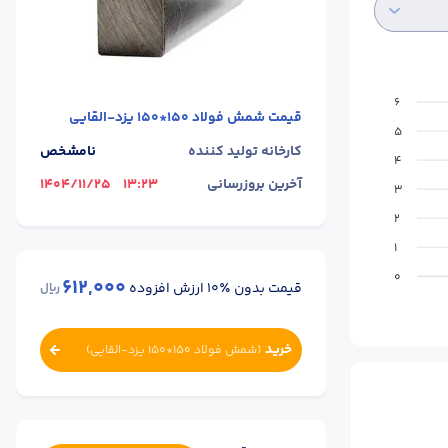
6
قیمت
شمش فولاد 150*150 یزد-القایی
5
کارخانه تولید کننده
نامشخص
4
آخرین بروزرسانی
13:23
1404/11/25
3
2
1
0
612,000
قیمت بدون ٪۱۰ ارزش افزوده
ریال
خرید
(
شمش فولاد 150*150 یزد-القایی
)