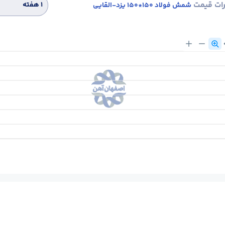
رات قیمت
۱ هفته
شمش فولاد 150*150 یزد-القایی