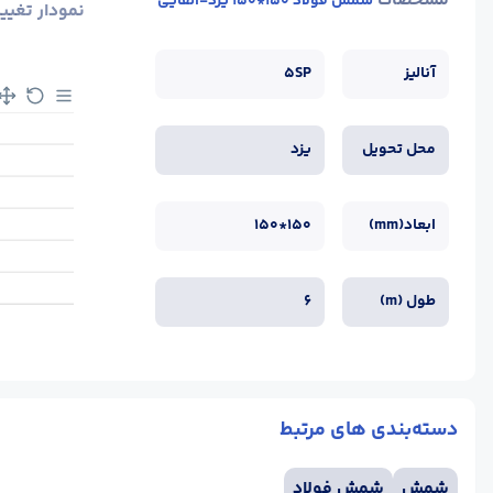
مشخصات
شمش فولاد 150*150 یزد-القایی
نمودار تغیی
آنالیز
5SP
محل تحویل
یزد
ابعاد(mm)
150*150
طول (m)
6
دسته‌بندی های مرتبط
شمش
شمش فولاد