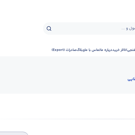
ل و ...
فنجی)
تالار خرید
درباره ما
تماس با ما
وبلاگ
صادرات (Export)