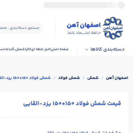
اصفهان آهن
جستجو دسته‌بندی ، محصو
حـافظ اعتــــــماد شما
دسته‌بندی کالاها
صفحه اصلی
اخبار لحظه ای
تالار(شمش،گندله،اس
اصفهان آهن
/
شمش
/
شمش فولاد
/
شمش فولاد 150*150 یزد-القایی
قیمت شمش فولاد 150*150 یزد-القایی