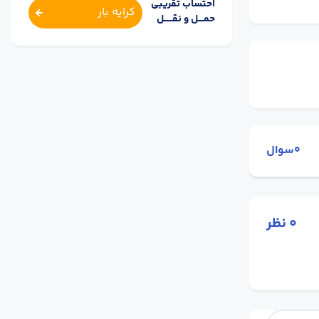
احتساب تقریبی
کرایه بار
حمــــل و نقــــــل
0سوال
0
نظر