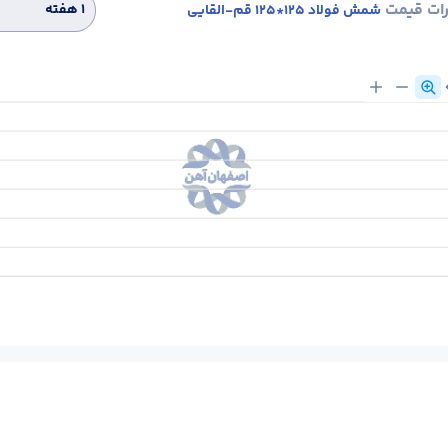
رات قیمت
۱ هفته
شمش فولاد 125*125 قم-القایی