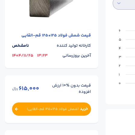
6
قیمت
شمش فولاد 125*125 قم-القایی
5
کارخانه تولید کننده
نامشخص
4
آخرین بروزرسانی
13:23
1404/11/25
3
2
1
0
قیمت بدون ٪۱۰ ارزش
615,000
ریال
افزوده
خرید
(
شمش فولاد 125*125 قم-القایی
)