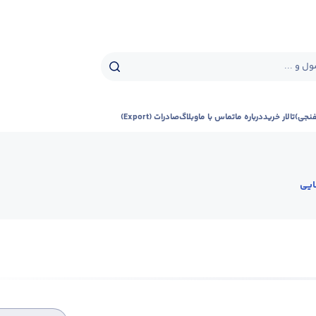
ل و ...
فنجی)
تالار خرید
درباره ما
تماس با ما
وبلاگ
صادرات (Export)