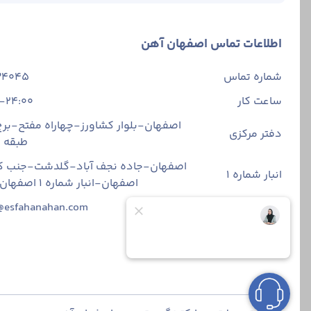
اطلاعات تماس اصفهان آهن
شماره تماس
34045
ساعت کار
-24:00
اصفهان-بلوار کشاورز-چهاراه مفتح-برج 
دفتر مرکزی
طبقه
اصفهان-جاده نجف آباد-گلدشت-جنب ک
انبار شماره 1
اصفهان-انبار شماره ۱ اصفهان آهن
ایمیل
@esfahanahan.com