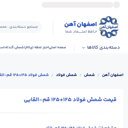
اصفهان آهن
جستجو دسته‌بندی ، محصو
حـافظ اعتــــــماد شما
دسته‌بندی کالاها
صفحه اصلی
اخبار لحظه ای
تالار(شمش،گندله،اس
اصفهان آهن
/
شمش
/
شمش فولاد
/
شمش فولاد 125*125 قم-القایی
قیمت شمش فولاد 125*125 قم-القایی