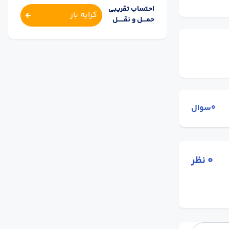
احتساب تقریبی
کرایه بار
حمــــل و نقــــــل
0سوال
0
نظر