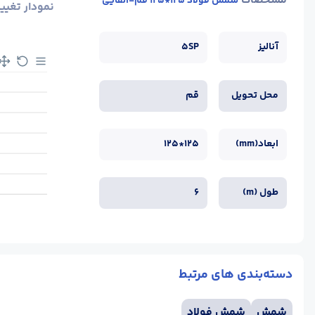
مشخصات
شمش فولاد 125*125 قم-القایی
نمودار تغیی
آنالیز
5SP
محل تحویل
قم
ابعاد(mm)
125*125
طول (m)
6
دسته‌بندی های مرتبط
شمش
شمش فولاد