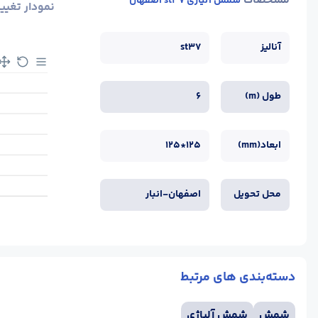
مشخصات
شمش آلیاژی st37 اصفهان
نمودار تغیی
آنالیز
st37
طول (m)
6
ابعاد(mm)
125*125
محل تحویل
اصفهان-انبار
دسته‌بندی های مرتبط
شمش
شمش آلیاژی