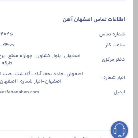
اطلاعات تماس اصفهان آهن
شماره تماس
34045
ساعت کار
-24:00
اصفهان-بلوار کشاورز-چهاراه مفتح-برج 
دفتر مرکزی
طبقه
اصفهان-جاده نجف آباد-گلدشت-جنب ک
انبار شماره 1
اصفهان-انبار شماره ۱ اصفهان آهن
ایمیل
@esfahanahan.com