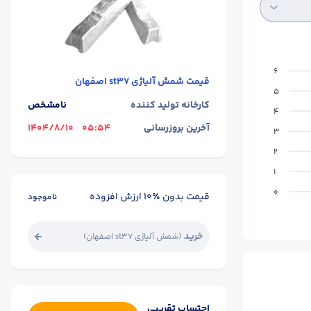
6
قیمت
شمش آلیاژی st37 اصفهان
5
کارخانه تولید کننده
نامشخص
4
آخرین بروزرسانی
05:54
1404/8/10
3
2
1
0
قیمت بدون ٪۱۰ ارزش افزوده
ناموجود
خرید
(
شمش آلیاژی st37 اصفهان
)
احتساب تقریبی