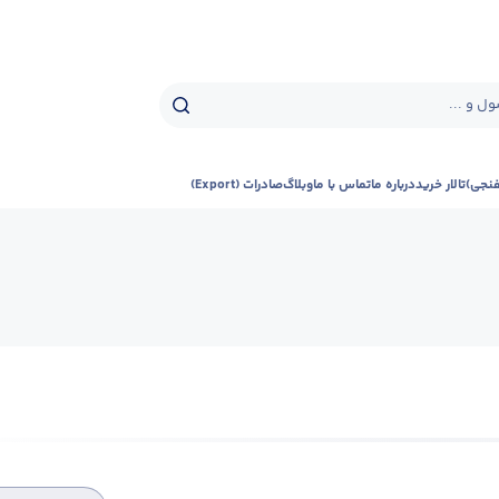
ل و ...
فنجی)
تالار خرید
درباره ما
تماس با ما
وبلاگ
صادرات (Export)