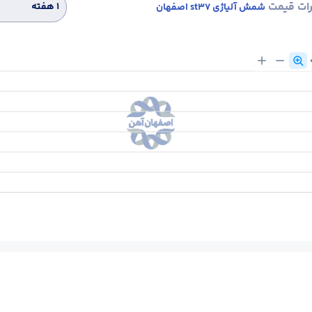
رات قیمت
۱ هفته
شمش آلیاژی st37 اصفهان