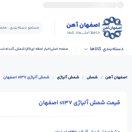
اصفهان آهن
جستجو دسته‌بندی ، محصو
حـافظ اعتــــــماد شما
دسته‌بندی کالاها
صفحه اصلی
اخبار لحظه ای
تالار(شمش،گندله،اس
اصفهان آهن
/
شمش
/
شمش آلیاژی
/
شمش آلیاژی st37 اصفهان
قیمت شمش آلیاژی st37 اصفهان