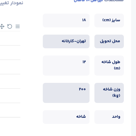
مشخصات
تیرآهن 18 ماهان
نمودار تغیی
سایز (cm)
18
محل تحویل
تهران-کارخانه
طول شاخه
12
(m)
وزن شاخه
200
(kg)
واحد
شاخه