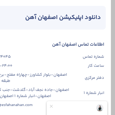
دانلود اپلیکیشن اصفهان آهن
اطلاعات تماس اصفهان آهن
شماره تماس
34045
ساعت کار
-24:00
اصفهان-بلوار کشاورز-چهاراه مفتح-برج 
دفتر مرکزی
طبقه
اصفهان-جاده نجف آباد-گلدشت-جنب ک
انبار شماره 1
اصفهان-انبار شماره ۱ اصفهان آهن
ایمیل
@esfahanahan.com