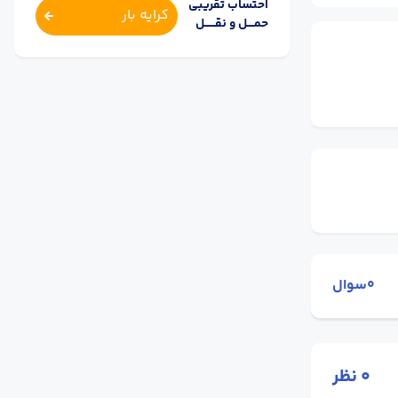
احتساب تقریبی
کرایه بار
حمــــل و نقــــــل
0سوال
0
نظر