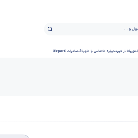
ل و ...
فنجی)
تالار خرید
درباره ما
تماس با ما
وبلاگ
صادرات (Export)