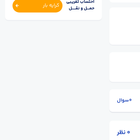
احتساب تقریبی
کرایه بار
حمــــل و نقــــــل
0سوال
0
نظر