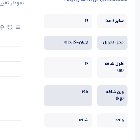
مشخصات
تیرآهن 16 ماهان درجه 2
نمودار تغیی
سایز (cm)
16
محل تحویل
تهران-کارخانه
طول شاخه
12
(m)
وزن شاخه
165
(kg)
واحد
شاخه