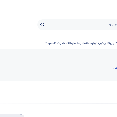
ل و ...
فنجی)
تالار خرید
درباره ما
تماس با ما
وبلاگ
صادرات (Export)