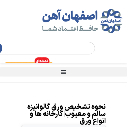
نحوه تشخیص ورق گالوانیزه
سالم و معیوب|کارخانه ها و
انواع ورق