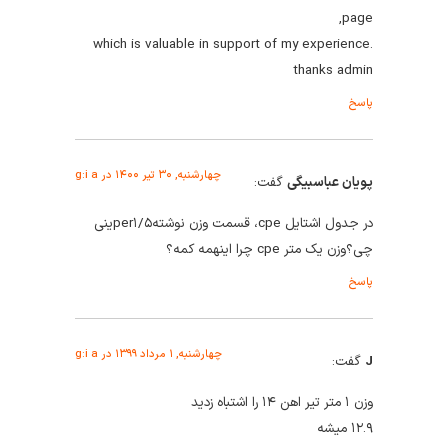
page,
which is valuable in support of my experience.
thanks admin
پاسخ
چهارشنبه, ۳۰ تیر ۱۴۰۰ در g:i a
پویان عباسبیگی
گفت:
در جدول اشتایل cpe، قسمت وزن نوشتهper۱/۵ینی
چی؟وزن یک متر cpe چرا اینهمه کمه؟
پاسخ
چهارشنبه, ۱ مرداد ۱۳۹۹ در g:i a
J
گفت:
وزن ۱ متر تیر اهن ۱۴ را اشتباه زدید
۱۲.۹ میشه