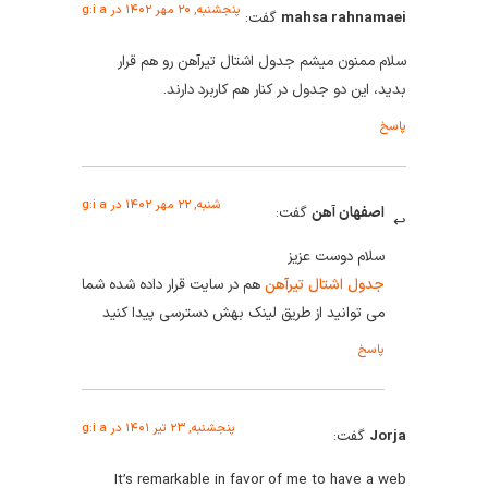
پنجشنبه, ۲۰ مهر ۱۴۰۲ در g:i a
mahsa rahnamaei
گفت:
سلام ممنون میشم جدول اشتال تیرآهن رو هم قرار
بدید، این دو جدول در کنار هم کاربرد دارند.
پاسخ
شنبه, ۲۲ مهر ۱۴۰۲ در g:i a
اصفهان آهن
گفت:
سلام دوست عزیز
جدول اشتال تیرآهن
هم در سایت قرار داده شده شما
می توانید از طریق لینک بهش دسترسی پیدا کنید
پاسخ
پنجشنبه, ۲۳ تیر ۱۴۰۱ در g:i a
Jorja
گفت:
It’s remarkable in favor of me to have a web