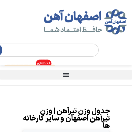
جدول وزن تیرآهن | وزن
تیرآهن اصفهان و سایر کارخانه
ها