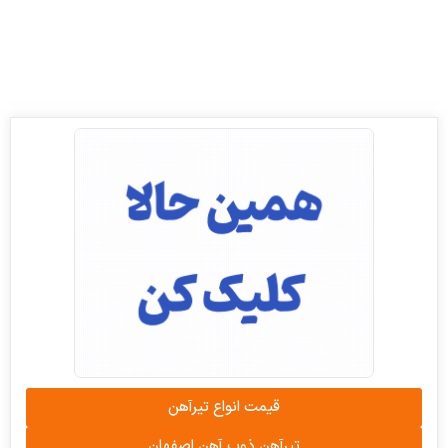
قیمت انواع تیرآهن
تیرآهن ذوب آهن اصفهان