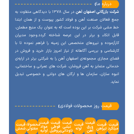
‹
درباره ما
ت بازرگانی اصفهان آهن
در سال ۱۳۷۸ با دیدگاهی متفاوت به
 فعالان صنعت آهن و فولاد کشور پیوست و از همان ابتدا
مشی شرکت بر این بوده است که به عنوان یک منبع مطمئن،
ل اتکاء و برتر در این عرصه شناخته گردد.وجود مدیران
آزموده و نیروهای متخصص این زمینه را فراهم نموده تا با
شناسی و بررسی آگاهانه از نیاز امروز بازار خرید و فروش در
ی مجازی مجموعه‌ی اصفهان آهن را به شرکتی برتر در ارایه‌ی
اتی متمایز به آهن فروشان، شرکت های عمرانی و ساختمانی،
وه سازان، سازمان ها و ارگان های دولتی و خصوصی تبدیل
ید.
‹
قیمت روز محصولات فولادی
قیمت
قیمت
قیمت
قیمت
مت
قیمت
قیمت
محصولات
قیمت
ورق
نبشی
قوطی
مواد
گرد
تیرآهن
لوله
مفتولی
شمش
آهن
ناودانی
پروفیل
اولیه