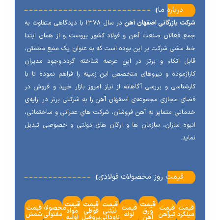
‹
درباره ما
ت بازرگانی اصفهان آهن
در سال ۱۳۷۸ با دیدگاهی متفاوت به
 فعالان صنعت آهن و فولاد کشور پیوست و از همان ابتدا
مشی شرکت بر این بوده است که به عنوان یک منبع مطمئن،
ل اتکاء و برتر در این عرصه شناخته گردد.وجود مدیران
آزموده و نیروهای متخصص این زمینه را فراهم نموده تا با
شناسی و بررسی آگاهانه از نیاز امروز بازار خرید و فروش در
ی مجازی مجموعه‌ی اصفهان آهن را به شرکتی برتر در ارایه‌ی
اتی متمایز به آهن فروشان، شرکت های عمرانی و ساختمانی،
وه سازان، سازمان ها و ارگان های دولتی و خصوصی تبدیل
ید.
‹
قیمت روز محصولات فولادی
قیمت
قیمت
قیمت
قیمت
مت
قیمت
قیمت
محصولات
قیمت
ورق
نبشی
قوطی
مواد
گرد
تیرآهن
لوله
مفتولی
شمش
آهن
ناودانی
پروفیل
اولیه