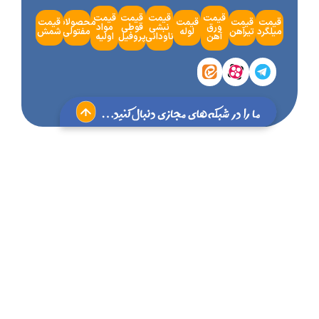
قیمت
قیمت
قیمت
قیمت
مت
قیمت
قیمت
محصولات
قیمت
ورق
نبشی
قوطی
مواد
گرد
تیرآهن
لوله
مفتولی
شمش
آهن
ناودانی
پروفیل
اولیه