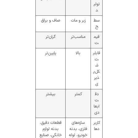
تولی
د
سط
زبر و مات
صاف و براق
ح
قیم
مناسب‌تر
گران‌تر
ت
قابلی
بالا
پایین‌تر
ت
ش
کل‌پ
ذیر
ی
دق
کمتر
بیشتر
ت
ابعا
دی
کاربر
سازه‌های
قطعات دقیق،
دها
فلزی، بدنه
بدنه لوازم
خودرو، لوله
خانگی، صنایع