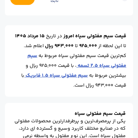
ثابت
ضخامت :
1.5
حالت :
تسمه
واحد :
کیلوگرم
وزن کلاف(kg) :
25 الی 35
محل تحویل :
انبار اصفهان آهن
ضخامت :
_2.50
حالت :
تسمه
قیمت سیم مفتولی سیاه امروز
در تاریخ
15 مرداد 1405
واحد :
کیلوگرم
تا این لحظه
از
925,000
تا
943,000 ریال
اعلام شد.
کم‌ترین قیمت سیم مفتولی سیاه مربوط به
سیم
مفتولی سیاه 2.5 تسمه
، با قیمت 925,000 ریال و
بیشترین مربوط به
سیم مفتولی سیاه 1.5 فابریک
با
قیمت 943,000 ریال است.
قیمت سیم مفتولی سیاه
یکی از پرمصرف‌ترین و پرطرفدارترین محصولات مفتولی
که در صنایع مختلف کاربرد وسیع و گسترده ای دارد،
مفتول سیاه است. این نوع مفتول به واسطه نرمی