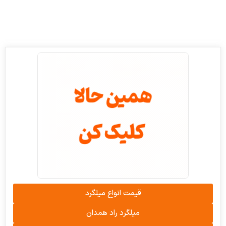
قیمت انواع میلگرد
میلگرد راد همدان