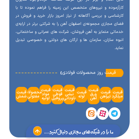
آزموده و نیروهای متخصص این زمینه را فراهم نموده تا با
شناسی و بررسی آگاهانه از نیاز امروز بازار خرید و فروش در
ی مجازی مجموعه‌ی اصفهان آهن را به شرکتی برتر در ارایه‌ی
اتی متمایز به آهن فروشان، شرکت های عمرانی و ساختمانی،
وه سازان، سازمان ها و ارگان های دولتی و خصوصی تبدیل
ید.
‹
قیمت روز محصولات فولادی
قیمت
قیمت
قیمت
قیمت
مت
قیمت
قیمت
محصولات
قیمت
ورق
نبشی
قوطی
مواد
گرد
تیرآهن
لوله
مفتولی
شمش
آهن
ناودانی
پروفیل
اولیه