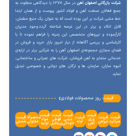
ت بازرگانی اصفهان آهن
در سال ۱۳۷۸ با دیدگاهی متفاوت به
 فعالان صنعت آهن و فولاد کشور پیوست و از همان ابتدا
مشی شرکت بر این بوده است که به عنوان یک منبع مطمئن،
ل اتکاء و برتر در این عرصه شناخته گردد.وجود مدیران
آزموده و نیروهای متخصص این زمینه را فراهم نموده تا با
شناسی و بررسی آگاهانه از نیاز امروز بازار خرید و فروش در
ی مجازی مجموعه‌ی اصفهان آهن را به شرکتی برتر در ارایه‌ی
اتی متمایز به آهن فروشان، شرکت های عمرانی و ساختمانی،
وه سازان، سازمان ها و ارگان های دولتی و خصوصی تبدیل
ید.
‹
قیمت روز محصولات فولادی
قیمت
قیمت
قیمت
قیمت
مت
قیمت
قیمت
محصولات
قیمت
ورق
نبشی
قوطی
مواد
گرد
تیرآهن
لوله
مفتولی
شمش
آهن
ناودانی
پروفیل
اولیه