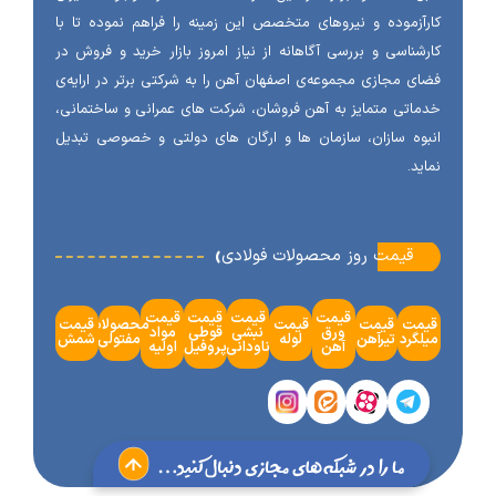
آزموده و نیروهای متخصص این زمینه را فراهم نموده تا با
شناسی و بررسی آگاهانه از نیاز امروز بازار خرید و فروش در
ی مجازی مجموعه‌ی اصفهان آهن را به شرکتی برتر در ارایه‌ی
اتی متمایز به آهن فروشان، شرکت های عمرانی و ساختمانی،
وه سازان، سازمان ها و ارگان های دولتی و خصوصی تبدیل
ید.
‹
قیمت روز محصولات فولادی
قیمت
قیمت
قیمت
قیمت
مت
قیمت
قیمت
محصولات
قیمت
ورق
نبشی
قوطی
مواد
گرد
تیرآهن
لوله
مفتولی
شمش
آهن
ناودانی
پروفیل
اولیه