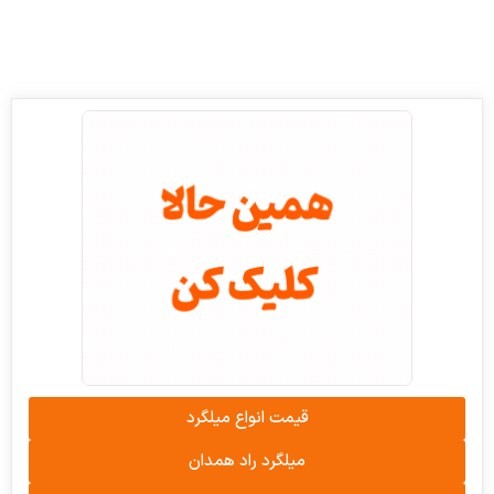
قیمت انواع میلگرد
میلگرد راد همدان