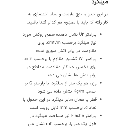
میلگرد
در این جدول، پنج علامت و نماد اختصاری به
کار رفته که باید با مفهوم هر کدام آشنا باشید.
پارامتر U۲ نشان دهنده سطح روکش مورد
نیاز میلگرد برحسب cm۲/m، برای
مقاومت در برابر آتش سوزی است
پارامتر W۱ گشتاور مقاوم را برحسب cm۳،
برای تخمین حداکثر مقاومت مقاطع در
برابر تنش ها نشان می دهد
وزن هر یک متر از میلگرد، با پارامتر G بر
حسب Kg/m نشان داده می شود
قطر یا همان سایز میلگرد در این جدول با
نماد d، برحسب mm قابل رویت است
پارامتر Flache نیز مساحت میلگرد در
طول یک متر را، برحسب m۲ نشان می