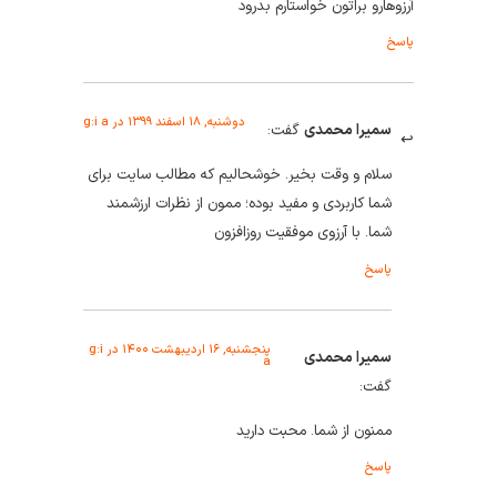
آرزوهارو براتون خواستارم بدرود
پاسخ
دوشنبه, ۱۸ اسفند ۱۳۹۹ در g:i a
سمیرا محمدی
گفت:
سلام و وقت بخیر. خوشحالیم که مطالب سایت برای
شما کاربردی و مفید بوده؛ ممون از نظرات ارزشمند
شما. با آرزوی موفقیت روزافزون
پاسخ
پنجشنبه, ۱۶ اردیبهشت ۱۴۰۰ در g:i
سمیرا محمدی
a
گفت:
ممنون از شما. محبت دارید
پاسخ