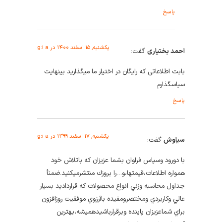
پاسخ
یکشنبه, ۱۵ اسفند ۱۴۰۰ در g:i a
احمد بختیاری
گفت:
بابت اطلاعاتی که رایگان در اختیار ما میگذارید بینهایت
سپاسگذارم
پاسخ
یکشنبه, ۱۷ اسفند ۱۳۹۹ در g:i a
سياوش
گفت:
با دورود وسپاس فراوان بشما عزيزان كه باتلاش خود
همواره اطلاعات،قيمتها،و…را بروزك منتشرميكنيد.ضمنأ
جداول محاسبه وزني انواع محصولات كه قرارداديد بسيار
عالي وكاربردي ومختصرومفيده باآرزوي موفقيت روزافزون
براي شماعزيزان پاينده وبرقرارباشيدهميشه،بهترين