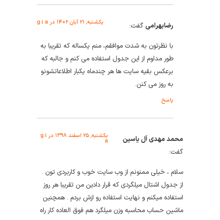
یکشنبه, ۲۱ آبان ۱۴۰۲ در g:i a
رضابهرامی
گفت:
با نظرتون به شدت موافقم، منم یکساله که تقریبا به
طور مداوم از این جدول استفاده می کنم و جالبه که
برعکس بقیه سایت ها هر چندماه یکبار اطلاعاتشونو
به روز می کنن.
پاسخ
یکشنبه, ۲۵ اسفند ۱۳۹۸ در g:i
محمد مهدی آل یاسین
a
گفت:
سلام ، خیلی ممنونم از وب سایت خوب و کاربردی تون .
از جدول اشتال میلگردی که قرار دادین من تقریبا هر روز
استفاده میکنم و نهایت استفاده رو ازش بردم . همچنین
ماشین حساب محاسبه وزن میلگرد هم فوق العاده کار راه