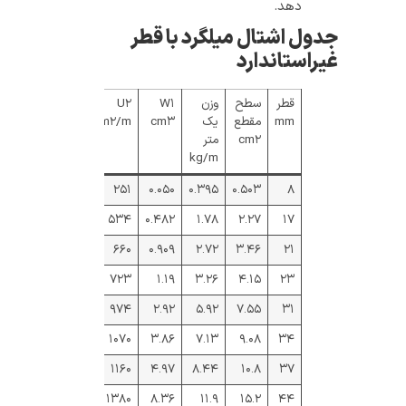
دهد.
جدول اشتال میلگرد با قطر
غیراستاندارد
قطر
سطح
وزن
W۱
U۲
mm
مقطع
یک
cm۳
cm۲/m
cm۲
متر
kg/m
۲۵۱
۰.۰۵۰
۰.۳۹۵
۰.۵۰۳
۸
۵۳۴
۰.۴۸۲
۱.۷۸
۲.۲۷
۱۷
۶۶۰
۰.۹۰۹
۲.۷۲
۳.۴۶
۲۱
۷۲۳
۱.۱۹
۳.۲۶
۴.۱۵
۲۳
۹۷۴
۲.۹۲
۵.۹۲
۷.۵۵
۳۱
۱۰۷۰
۳.۸۶
۷.۱۳
۹.۰۸
۳۴
۱۱۶۰
۴.۹۷
۸.۴۴
۱۰.۸
۳۷
۱۳۸۰
۸.۳۶
۱۱.۹
۱۵.۲
۴۴