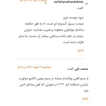
شنبه, ۱۰ تیر ۱۴۰۲ در g:i
esfahanahanAdmin
a
گفت:
درود دوست عزیز
مبحث بسیار گسترده ای است؛ اا به طور خلاصه
ساختار مولکولی متفاوت و ضریب هدایت حرارتی
بیشتر در نقره باعث رسانایی بیشتر آن نسبت به سایر
فلزات شده است.
پاسخ
سه‌شنبه, ۹ اسفند ۱۴۰۱ در g:i a
محمد علی
گفت:
از سیم آهنی روکشدار میشه در سیم پیچی الکترو موتور و
ترانس استفاده کرد ؟؟؟؟ در صورتی که آهن رسانای کمی
دارد
پاسخ