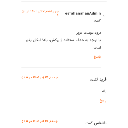
چهارشنبه, ۷ تیر ۱۴۰۲ در g:i
esfahanahanAdmin
a
گفت:
درود دوست عزیز
با توجه به هدف استفاده از روکش، بله! امکان پذیر
است.
پاسخ
جمعه, ۲۵ آذر ۱۴۰۱ در g:i a
فرید
گفت:
بله
پاسخ
جمعه, ۲۵ آذر ۱۴۰۱ در g:i a
ناشناس
گفت: