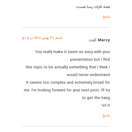
همه فلزات رسنا هست
پاسخ
شنبه, ۳۰ بهمن ۱۴۰۰ در g:i a
Marcy
گفت:
You really make it seem so easy with your
presentation but I find
this topic to be actually something that I think I
would never understand.
It seems too complex and extremely broad for
me. I’m looking forward for your next post, I’ll try
to get the hang
of it!
پاسخ