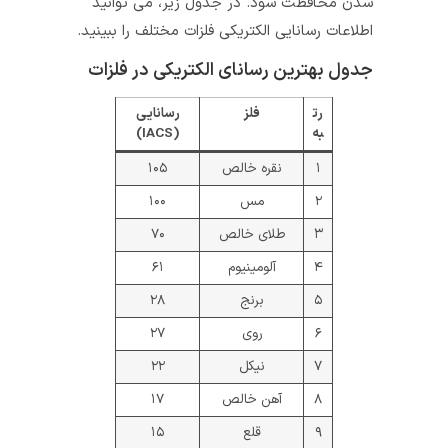
شدن محافظت شود. در جدول زیر، می توانید
اطلاعات رسانایی الکتریکی فلزات مختلف را ببینید.
جدول بهترین رسانای الکتریکی در فلزات
رت
فلز
رسانایی
به
(IACS)
۱
نقره خالص
۱۰۵
۲
مس
۱۰۰
۳
طلای خالص
۷۰
۴
آلومینیوم
۶۱
۵
برنج
۲۸
۶
روی
۲۷
۷
نیکل
۲۲
۸
آهن خالص
۱۷
۹
قلع
۱۵