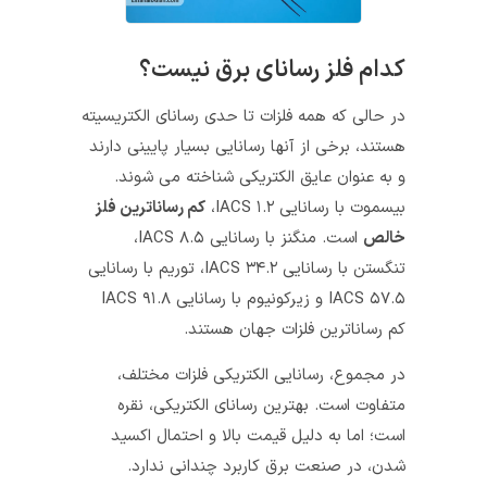
کدام فلز رسانای برق نیست؟
در حالی که همه فلزات تا حدی رسانای الکتریسیته
هستند، برخی از آنها رسانایی بسیار پایینی دارند
و به عنوان عایق الکتریکی شناخته می‌ شوند.
بیسموت با رسانایی ۱.۲ IACS،
کم‌ رساناترین فلز
خالص
است. منگنز با رسانایی ۸.۵ IACS،
تنگستن با رسانایی ۳۴.۲ IACS، توریم با رسانایی
۵۷.۵ IACS و زیرکونیوم با رسانایی ۹۱.۸ IACS
کم رساناترین فلزات جهان هستند.
در مجموع، رسانایی الکتریکی فلزات مختلف،
متفاوت است. بهترین رسانای الکتریکی، نقره
است؛ اما به دلیل قیمت بالا و احتمال اکسید
شدن، در صنعت برق کاربرد چندانی ندارد.