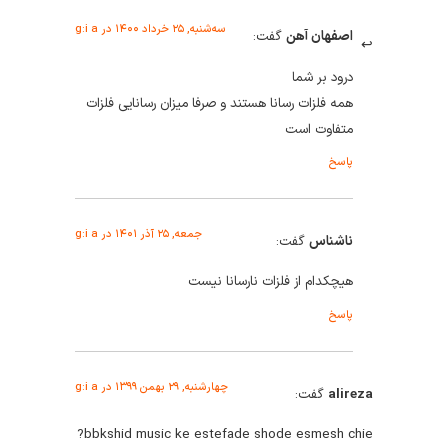
سه‌شنبه, ۲۵ خرداد ۱۴۰۰ در g:i a
اصفهان آهن
گفت:
درود بر شما
همه فلزات رسانا هستند و صرفا میزان رسانایی فلزات
متفاوت است
پاسخ
جمعه, ۲۵ آذر ۱۴۰۱ در g:i a
ناشناس
گفت:
هیچکدام از فلزات نارسانا نیست
پاسخ
چهارشنبه, ۲۹ بهمن ۱۳۹۹ در g:i a
alireza
گفت:
bbkshid music ke estefade shode esmesh chie?