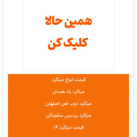
قیمت انواع میلگرد
میلگرد راد همدان
میلگرد ذوب آهن اصفهان
میلگرد پردیس سلفچگان
قیمت میلگرد ۱۴