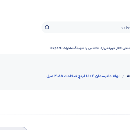
ل و ...
فنجی)
تالار خرید
درباره ما
تماس با ما
وبلاگ
صادرات (Export)
/
لوله مانیسمان 1.1/4 اینچ ضخامت 4.85 میل