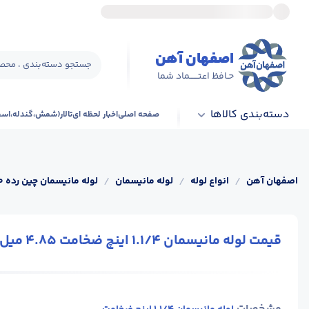
اصفهان آهن
جستجو دسته‌بندی ، محصو
حـافظ اعتــــــماد شما
دسته‌بندی کالاها
صفحه اصلی
اخبار لحظه ای
تالار(شمش،گندله،اس
اصفهان آهن
/
انواع لوله
/
لوله مانیسمان
/
لوله مانیسمان چین رده 80
قیمت لوله مانیسمان 1.1/4 اینچ ضخامت 4.85 میل