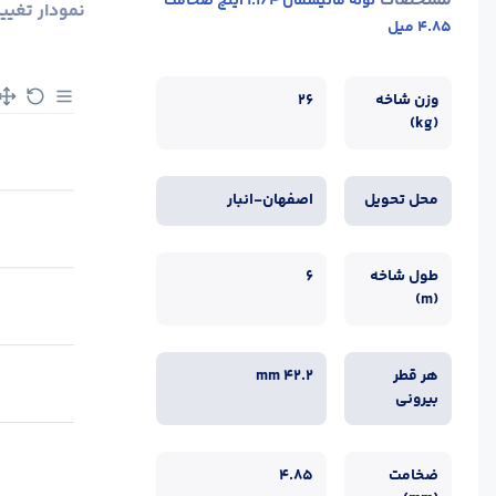
مشخصات
لوله مانیسمان 1.1/4 اینچ ضخامت
نمودار تغیی
4.85 میل
وزن شاخه
26
(kg)
محل تحویل
اصفهان-انبار
طول شاخه
6
(m)
هر قطر
mm 42.2
بیرونی
ضخامت
4.85