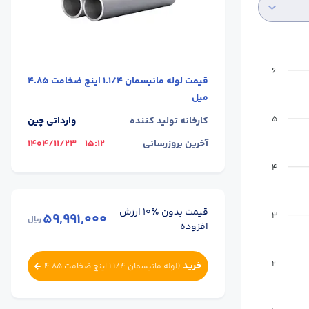
6
قیمت
لوله مانیسمان 1.1/4 اینچ ضخامت 4.85
میل
5
کارخانه تولید کننده
وارداتی چین
آخرین بروزرسانی
15:12
1404/11/23
4
قیمت بدون ٪۱۰ ارزش
59,991,000
3
ریال
افزوده
2
خرید
(
لوله مانیسمان 1.1/4 اینچ ضخامت 4.85
میل
)