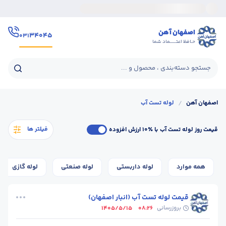
اصفهان آهن
۳۴۰۴۵
۰۳۱
حـافظ اعتــــــماد شما
جستجو دسته‌بندی ، محصول و ...
اصفهان آهن
/
لوله تست آب
فیلتر ها
قیمت روز لوله تست آب
با ٪۱۰ ارزش افزوده
همه موارد
لوله داربستی
لوله صنعتی
لوله گازی
قیمت لوله تست آب (انبار اصفهان)
بروزرسانی
1405/5/15
08:26