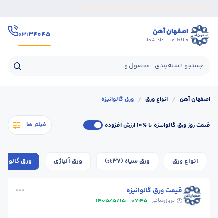
اصفهان آهن
۳۴۰۴۵
۰۳۱
حـافظ اعتــــــماد شما
جستجو دسته‌بندی ، محصول و ...
اصفهان آهن
/
انواع ورق
/
ورق گالوانیزه
فیلتر ها
قیمت روز ورق گالوانیزه
با ٪۱۰ ارزش افزوده
انواع ورق
ورق سیاه (st37)
ورق آلیاژی
ورق گالوانیز
قیمت ورق گالوانیزه
بروزرسانی
1405/5/15
07:45