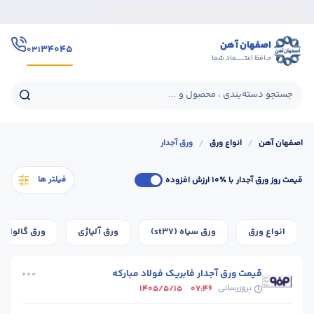
اصفهان آهن
۳۴۰۴۵
۰۳۱
حـافظ اعتــــــماد شما
جستجو دسته‌بندی ، محصول و ...
اصفهان آهن
/
انواع ورق
/
ورق آجدار
فیلتر ها
قیمت روز ورق آجدار
با ٪۱۰ ارزش افزوده
انواع ورق
ورق سیاه (st37)
ورق آلیاژی
ورق گالوانیز
قیمت ورق آجدار فابریک فولاد مبارکه
بروزرسانی
1405/5/15
07:46