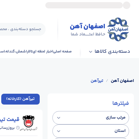
اصفهان آهن
جستجو دسته‌بندی ، محصو
حـافظ اعتــــــماد شما
دسته‌بندی کالاها
صفحه اصلی
اخبار لحظه ای
تالار(شمش،گندله،اس
اصفهان آهن
/
تیرآهن
تیرآهن (کارخانه)
فیلترها
مرتب سازی
قیمت تی
بروزرسان
استان