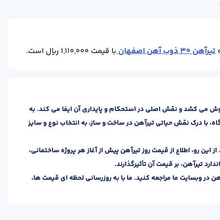
تیرآهن 30 ذوب آهن اصفهان
با قیمت 1,110,000 ریال است.
ش می ‌کشد و نقش اصلی در استحکام و پایداری آن ایفا می ‌کند. به
اه، با درک نقش حیاتی تیرآهن در ساخت و ساز، به انتخاب نوع و سایز
 این رو، اطلاع از قیمت روز تیرآهن پیش از آغاز هر پروژه ساختمانی،
ارد تیرآهن، بر قیمت آن تأثیرگذارند.
ن در وبسایت ما مراجعه کنید. ما با به ‌روزرسانی لحظه ‌ای قیمت‌ ها،
وند که هر کدام ویژگی ‌ها و کاربردهای خاص خود را دارند. انواع