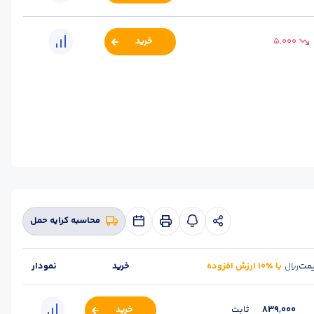
م
5,000
خرید
م
محاسبه کرایه حمل
مت
با ٪۱۰ ارزش افزوده
خرید
نمودار
ریال
839,000
ثابت
خرید