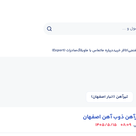
ل و ...
فنجی)
تالار خرید
درباره ما
تماس با ما
وبلاگ
صادرات (Export)
تیرآهن (انبار اصفهان)
رآهن ذوب آهن اصفهان
1405/5/15
08:09
ی