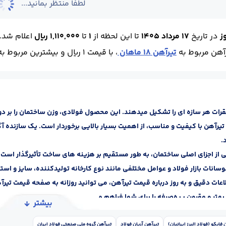
لطفا منتظر بمانید...
ز
در تاریخ
17 مرداد 1405
تا این لحظه
از
1
تا
1,110,000 ریال
اعلام شد.
آهن مربوط به
تیرآهن 18 ماهان
، با قیمت 1 ریال و بیشترین مربوط به
رات هر سازه ‌ای را تشکیل میدهند. این محصول فولادی، وزن ساختمان را بر دو
یرآهن با کیفیت و مناسب، از اهمیت بسیار بالایی برخوردار است. یک سازنده آگ
.
 از اجزای اصلی ساختمان، به طور مستقیم بر هزینه‌ های ساخت تأثیرگذار است. از
انات بازار فولاد و عوامل مختلفی مانند نوع کارخانه تولیدکننده، سایز و استاند
عات دقیق و به ‌روز درباره قیمت تیرآهن، می ‌توانید روزانه به صفحه قیمت تیرآه
هتر و مقرون ‌ب ه‌صرفه را برای شما فراهم می کنیم.
بیشتر
 اساس استاندارد تولید
یکی از عناصر اصلی در ساخت و ساز، بر اساس استانداردهای مختلفی تولید می ‌ش
فایکو (فولاد البرز ایرانیان)
تیرآهن آریان فولاد
تیرآهن گروه ملی صنعتی فولاد ایران