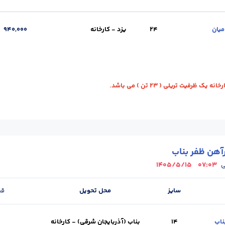
ویل :
یزد - کارخانه
طول شاخه (m) :
12
وزن شاخه (kg) :
300
واحد :
کیلوگر
24
یزد - کارخانه
940,000
ویل :
یزد - کارخانه
طول شاخه (m) :
12
وزن شاخه (kg) :
360
واحد :
کیلوگر
ک ظرفیت تریلی ( 23 تن ) می باشد.
آهن ظفر بناب
1405/5/15
07:03
ی
سایز
محل تحویل
قی
14
بناب (آذربایجان شرقی) - کارخانه