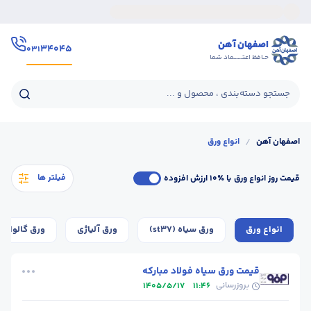
اصفهان آهن
۳۴۰۴۵
۰۳۱
حـافظ اعتــــــماد شما
جستجو دسته‌بندی ، محصول و ...
اصفهان آهن
/
انواع ورق
فیلتر ها
قیمت روز انواع ورق
با ٪۱۰ ارزش افزوده
انواع ورق
ورق سیاه (st37)
ورق آلیاژی
ورق گالوانیز
قیمت ورق سیاه فولاد مبارکه
بروزرسانی
1405/5/17
11:46