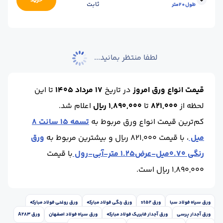
خرید
ثابت
طول*2متر
عرض(cm) :
200
طول (m) :
12
ابعاد :
طول * 2
محل تحویل :
اهواز - کارخانه
عرض(cm) :
200
طول (m) :
10 الی 12
لطفا منتظر بمانید...
قیمت انواع ورق امروز
در تاریخ
17 مرداد 1405
تا این
لحظه
از
821,000
تا
1,890,000 ریال
اعلام شد.
کم‌ترین قیمت انواع ورق مربوط به
تسمه 15 سانت 8
میل
، با قیمت 821,000 ریال و بیشترین مربوط به
ورق
رنگی 0.70میل-عرض1.25 متر-آبی-رول
با قیمت
1,890,000 ریال است.
ورق سیاه فولاد سبا
ورق st52
ورق رنگی فولاد مبارکه
ورق روغنی فولاد مبارکه
ورق آجدار پرسی
ورق آجدار فابریک فولاد مبارکه
ورق سیاه فولاد اصفهان
ورق A283