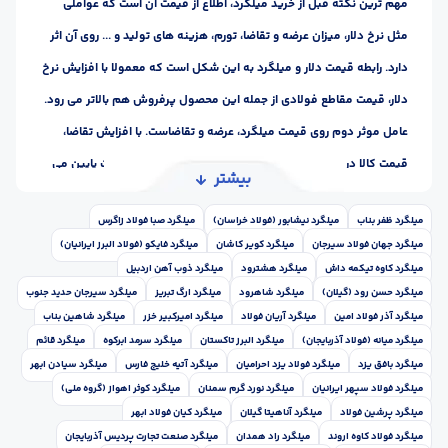
مهم ترین نکته قبل از خرید میلگرد، اطلاع از قیمت آن است که عواملی
مثل نرخ دلار، میزان عرضه و تقاضا، تورم، هزینه های تولید و ... روی آن اثر
دارد. رابطه قیمت دلار و میلگرد به این شکل است که معمولا با افزایش نرخ
دلار، قیمت مقاطع فولادی از جمله این محصول پرفروش هم بالاتر می رود.
عامل موثر دوم روی قیمت میلگرد، عرضه و تقاضاست. با افزایش تقاضا،
قیمت کالا در بازار بیشتر می شود و با بیشتر شدن عرضه، قیمت پایین می
بیشتر
آید.
میلگرد ظفر بناب
میلگرد نیشابور (فولاد خراسان)
میلگرد صبا فولاد زاگرس
اما برای اطلاع از قیمت لحظه ای میلگرد و سایر مقاطع فولادی، راه های
میلگرد جهان فولاد سیرجان
میلگرد کویر کاشان
میلگرد فایکو (فولاد البرز ایرانیان)
مختلفی وجود دارد. از جمله منابع معتبر و قابل اطمینان برای دریافت قیمت
میلگرد کاوه تیکمه داش
میلگرد هشترود
میلگرد ذوب آهن اردبیل
روز آهن آلات، استفاده از سایت و کانال اصفهان آهن در شبکه های اجتماعی
میلگرد حسن رود (گیلان)
میلگرد شاهرود
میلگرد ارگ تبریز
میلگرد سیرجان حدید جنوب
میلگرد آذر فولاد امین
میلگرد آریان فولاد
میلگرد امیرکبیر خزر
میلگرد شاهین بناب
است. از طریق این دو روش، می توانید قیمت ها را به صورت آنلاین و لحظه
میلگرد میانه (فولاد آذربایجان)
میلگرد البرز تاکستان
میلگرد سرمد ابرکوه
میلگرد قائم
ای دریافت کنید.
میلگرد بافق یزد
میلگرد فولاد یزد احرامیان
میلگرد آتیه خلیج فارس
میلگرد سیادن ابهر
میلگرد فولاد سپهر ایرانیان
میلگرد نورد گرم سمنان
میلگرد کوثر اهواز (گروه ملی)
میلگرد پرشین فولاد
میلگرد آناهیتا گیلان
میلگرد کیان فولاد ابهر
میلگرد فولاد کاوه اروند
میلگرد راد همدان
میلگرد صنعت تجارت پردیس آذربایجان