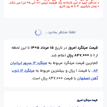
* حداقل خرید از این کارخانه یک ظرفیت تریلی (18 الی 25 تن) می باشد.
* زمان بارگیری: 3 تا 5 روز کاری
وزن شاخه (kg) :
75
حالت :
شاخه آجدار
واحد :
کیلوگرم
لطفا منتظر بمانید...
قیمت میلگرد امروز
در تاریخ
15 مرداد 1405
تا این لحظه
از
1
تا
847,000 ریال
اعلام شد.
کم‌ترین قیمت میلگرد مربوط به
میلگرد 12 سپهر ایرانیان
A2
، با قیمت 1 ریال و بیشترین مربوط به
میلگرد 12 ذوب
آهن اصفهان
با قیمت 847,000 ریال است.
قیمت میلگرد امروز