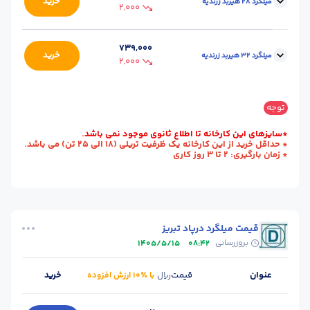
خرید
میلگرد 28 هیربد زرندیه
تحویل :
(مرکزی)
2,000
استاندارد :
A3
وزن شاخه (kg) :
46.2
محل
کارخانه - زرندیه
739,000
سایز :
28
خرید
میلگرد 32 هیربد زرندیه
تحویل :
(مرکزی)
2,000
استاندارد :
A3
وزن شاخه (kg) :
57.96
محل
کارخانه - زرندیه
سایز :
32
توجه
تحویل :
(مرکزی)
*سایزهای این کارخانه تا اطلاع ثانوی موجود نمی باشد.
استاندارد :
A3
وزن شاخه (kg) :
75.72
* حداقل خرید از این کارخانه یک ظرفیت تریلی (18 الی 25 تن) می باشد.
* زمان بارگیری: 2 تا 3 روز کاری
قیمت میلگرد درپاد تبریز
بروزرسانی
1405/5/15
08:42
عنوان
قیمت
خرید
ریال
با ٪۱۰ ارزش افزوده