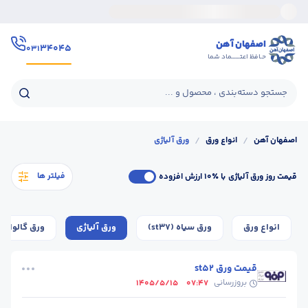
اصفهان آهن
۳۴۰۴۵
۰۳۱
حـافظ اعتــــــماد شما
جستجو دسته‌بندی ، محصول و ...
اصفهان آهن
/
انواع ورق
/
ورق آلیاژی
فیلتر ها
قیمت روز ورق آلیاژی
با ٪۱۰ ارزش افزوده
انواع ورق
ورق سیاه (st37)
ورق آلیاژی
ورق گالوانیز
قیمت ورق st52
بروزرسانی
1405/5/15
07:47