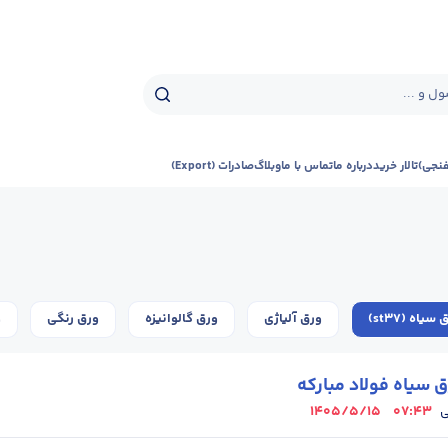
ل و ...
فنجی)
تالار خرید
درباره ما
تماس با ما
وبلاگ
صادرات (Export)
سیاه (st37)
ورق آلیاژی
ورق گالوانیزه
ورق رنگی
و
 سیاه فولاد مبارکه
1405/5/15
07:43
ی