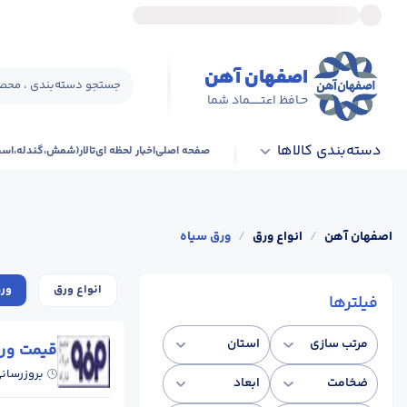
اصفهان آهن
جستجو دسته‌بندی ، محصو
حـافظ اعتــــــماد شما
دسته‌بندی کالاها
صفحه اصلی
اخبار لحظه ای
تالار(شمش،گندله،اس
اصفهان آهن
/
انواع ورق
/
ورق سیاه
انواع ورق
ورق 
فیلترها
مرتب سازی
استان
قیمت ورق
بروزرسان
ضخامت
ابعاد